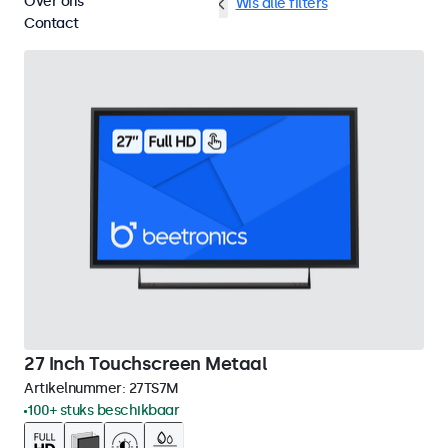
Over ons
VGA
27 inch touchscreens
Wis alle filters
Contact
27 Inch Touchscreen Metaal
Artikelnummer:
27TS7M
100+ stuks beschikbaar