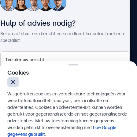
Klantenservice
Hulp of advies nodig?
Over Beetronics
Bel ons of stuur een bericht en kom direct in contact met een
specialist.
Beetronics
Cookies
Bloemstraat 28, 1016LC Amsterdam, Nederland
Wij gebruiken cookies en vergelijkbare technologieën voor
4.8/5 door 5000+ bedrijven
websitefunctionaliteit, analyses, personalisatie en
Nederlands
advertenties. Cookies en advertentie-ID’s kunnen worden
gebruikt voor gepersonaliseerde en niet-gepersonaliseerde
Verzenden
advertenties. Met uw toestemming kunnen gegevens
worden gebruikt in overeenstemming met
hoe Google
Of bel ons op
020 - 700 83 66
gegevens gebruikt
.