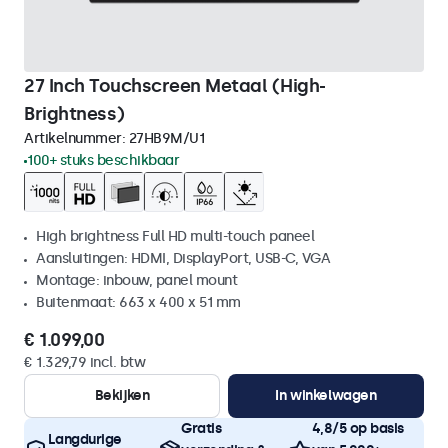
27 Inch Touchscreen Metaal (High-
Brightness)
Artikelnummer:
27HB9M/U1
100+ stuks beschikbaar
High brightness Full HD multi-touch paneel
Aansluitingen: HDMI, DisplayPort, USB-C, VGA
Montage: inbouw, panel mount
Buitenmaat: 663 x 400 x 51 mm
€ 1.099,00
€ 1.329,79 incl. btw
Bekijken
In winkelwagen
Gratis
4,8/5 op basis
Langdurige