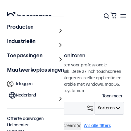
Producten
Home
Industrieën
27 inch touchscreen monitoren
Toepassingen
27 inch touchscreens ontworpen voor professionele
Maatwerkoplossingen
toepassingen en continu gebruik. Deze 27 inch touchscreen
monitoren zijn eenvoudig te integreren in elke applicatie en
Inloggen
iedere omgeving en zijn compatible met Windows, macOS,
ChromeOS en Linux besturingssystemen.
Nederland
Toon meer
Filter (
0
)
Sorteren
Offerte aanvragen
Helpcenter
BNC (CVBS)
27 inch touchscreens
Wis alle filters