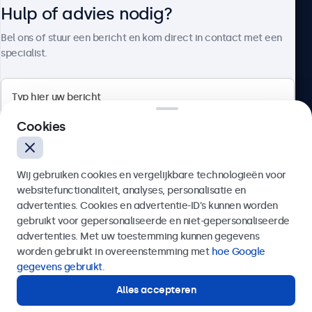
Hulp of advies nodig?
Over Beetronics
Bel ons of stuur een bericht en kom direct in contact met een
specialist.
Beetronics
Cookies
Bloemstraat 28, 1016LC Amsterdam, Nederland
Wij gebruiken cookies en vergelijkbare technologieën voor
4.8/5 door 5000+ bedrijven
websitefunctionaliteit, analyses, personalisatie en
Nederlands
advertenties. Cookies en advertentie-ID’s kunnen worden
gebruikt voor gepersonaliseerde en niet-gepersonaliseerde
Verzenden
advertenties. Met uw toestemming kunnen gegevens
worden gebruikt in overeenstemming met
hoe Google
Of bel ons op
020 - 700 83 66
gegevens gebruikt
.
Alles accepteren
Hulp of advies nodig?
Direct contact met een specialist.