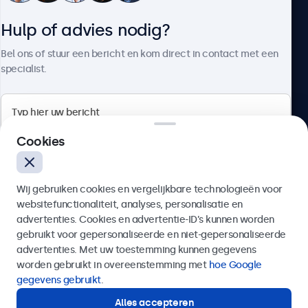
Hulp of advies nodig?
Over Beetronics
Bel ons of stuur een bericht en kom direct in contact met een
specialist.
Beetronics
Cookies
Bloemstraat 28, 1016LC Amsterdam, Nederland
Wij gebruiken cookies en vergelijkbare technologieën voor
4.8/5 door 5000+ bedrijven
websitefunctionaliteit, analyses, personalisatie en
Nederlands
advertenties. Cookies en advertentie-ID’s kunnen worden
gebruikt voor gepersonaliseerde en niet-gepersonaliseerde
Verzenden
advertenties. Met uw toestemming kunnen gegevens
worden gebruikt in overeenstemming met
hoe Google
Of bel ons op
020 - 700 83 66
gegevens gebruikt
.
Alles accepteren
Hulp of advies nodig?