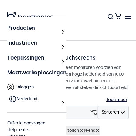
Producten
Home
Industrieën
Zonlicht afleesbare touchscreens
Toepassingen
Zonlicht afleesbare touchscreen monitoren voorzien van
Maatwerkoplossingen
een mat Full HD paneel met een hoge helderheid van 1000-
nits. De displays zijn ontworpen voor zowel binnen- als
Inloggen
buitengebruik en garanderen een uitstekende zichtbaarheid
in elke omgeving.
Nederland
Toon meer
Filter (
0
)
Sorteren
Offerte aanvragen
Helpcenter
Zonlicht afleesbaar
32 inch touchscreens