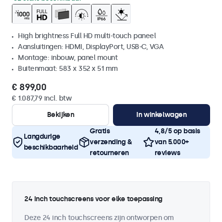
High brightness Full HD multi-touch paneel
Aansluitingen: HDMI, DisplayPort, USB-C, VGA
Montage: inbouw, panel mount
Buitenmaat: 583 x 352 x 51 mm
€ 899,00
€ 1.087,79 incl. btw
Bekijken
In winkelwagen
Gratis
4,8/5 op basis
Langdurige
verzending &
van 5.000+
beschikbaarheid
retourneren
reviews
24 inch touchscreens voor elke toepassing
Deze 24 inch touchscreens zijn ontworpen om