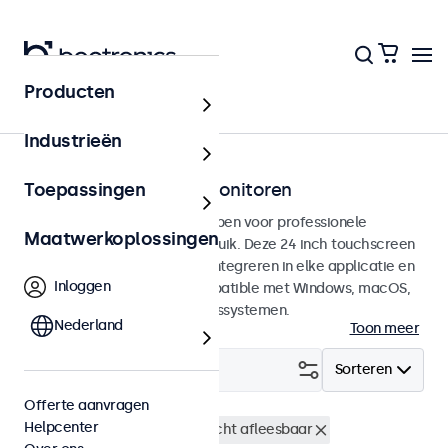
Producten
Touchscreens
Industrieën
24 inch touchscreen monitoren
Toepassingen
24 inch touchscreens ontworpen voor professionele
Maatwerkoplossingen
toepassingen en continu gebruik. Deze 24 inch touchscreen
monitoren zijn eenvoudig te integreren in elke applicatie en
Inloggen
iedere omgeving en zijn compatible met Windows, macOS,
ChromeOS en Linux besturingssystemen.
Nederland
Toon meer
Filter (
1
)
Sorteren
Offerte aanvragen
Helpcenter
24 inch touchscreens
Zonlicht afleesbaar