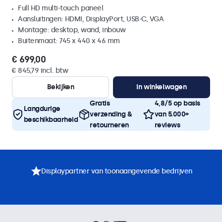
Full HD multi-touch paneel
Aansluitingen: HDMI, DisplayPort, USB-C, VGA
Montage: desktop, wand, inbouw
Buitenmaat: 745 x 440 x 46 mm
€ 699,00
€ 845,79 incl. btw
Bekijken
In winkelwagen
Gratis
4,8/5 op basis
Langdurige
verzending &
van 5.000+
beschikbaarheid
retourneren
reviews
Displaypartner van toonaangevende bedrijven