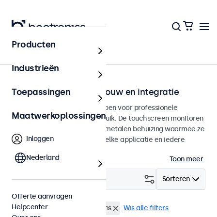
Producten
Home
Industrieën
Touchscreens voor inbouw en integratie
Toepassingen
Inbouw touchscreens ontworpen voor professionele
Maatwerkoplossingen
toepassingen en continu gebruik. De touchscreen monitoren
beschikken over een stevige metalen behuizing waarmee ze
Inloggen
naadloos te integreren zijn in elke applicatie en iedere
omgeving.
Nederland
Toon meer
Filter (
1
)
Sorteren
Offerte aanvragen
Helpcenter
Inbouw
32 inch touchscreens
Wis alle filters