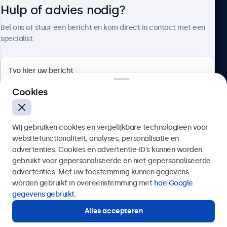
Hulp of advies nodig?
Over Beetronics
Bel ons of stuur een bericht en kom direct in contact met een
specialist.
Beetronics
Cookies
Bloemstraat 28, 1016LC Amsterdam, Nederland
Wij gebruiken cookies en vergelijkbare technologieën voor
4.8/5 door 5000+ bedrijven
websitefunctionaliteit, analyses, personalisatie en
Nederlands
advertenties. Cookies en advertentie-ID’s kunnen worden
gebruikt voor gepersonaliseerde en niet-gepersonaliseerde
Verzenden
advertenties. Met uw toestemming kunnen gegevens
worden gebruikt in overeenstemming met
hoe Google
Of bel ons op
020 - 700 83 66
gegevens gebruikt
.
Alles accepteren
Hulp of advies nodig?
Direct contact met een specialist.