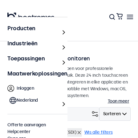
Producten
Touchscreens
Industrieën
24 inch touchscreen monitoren
Toepassingen
24 inch touchscreens ontworpen voor professionele
Maatwerkoplossingen
toepassingen en continu gebruik. Deze 24 inch touchscreen
monitoren zijn eenvoudig te integreren in elke applicatie en
Inloggen
iedere omgeving en zijn compatible met Windows, macOS,
ChromeOS en Linux besturingssystemen.
Nederland
Toon meer
Filter (
0
)
Sorteren
Offerte aanvragen
Helpcenter
24 inch touchscreens
BNC (SDI)
Wis alle filters