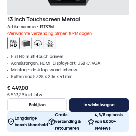
13 Inch Touchscreen Metaal
Artikelnummer:
13TS7M
Verwachte verzending binnen 10-12 dagen
Full HD multi-touch paneel
Aansluitingen: HDMI, DisplayPort, USB-C, VGA
Montage: desktop, wand, inbouw
Buitenmaat: 328 x 206 x 41 mm
€ 449,00
€ 543,29 incl. btw
Bekijken
In winkelwagen
Gratis
4,8/5 op basis
Langdurige
verzending &
van 5.000+
beschikbaarheid
retourneren
reviews