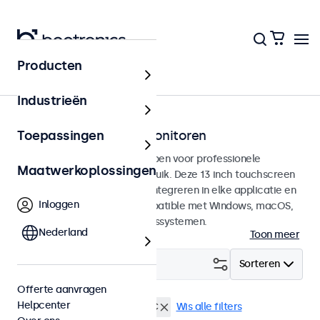
Producten
Touchscreens
Industrieën
13 inch touchscreen monitoren
Toepassingen
13 inch touchscreens ontworpen voor professionele
Maatwerkoplossingen
toepassingen en continu gebruik. Deze 13 inch touchscreen
monitoren zijn eenvoudig te integreren in elke applicatie en
Inloggen
iedere omgeving en zijn compatible met Windows, macOS,
ChromeOS en Linux besturingssystemen.
Nederland
Toon meer
Filter (
2
)
Sorteren
Offerte aanvragen
Helpcenter
13 inch touchscreens
USB-C
Wis alle filters