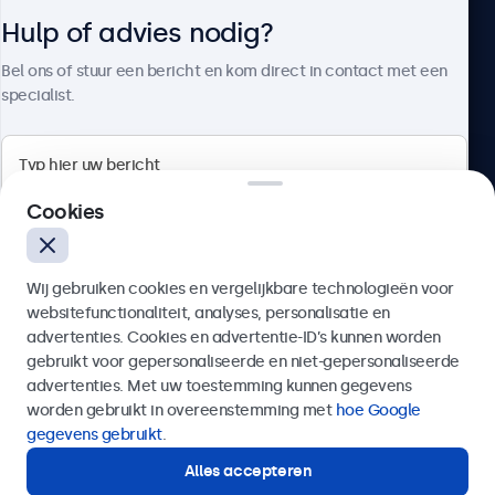
Hulp of advies nodig?
Over Beetronics
Bel ons of stuur een bericht en kom direct in contact met een
specialist.
Beetronics
Cookies
Bloemstraat 28, 1016LC Amsterdam, Nederland
Wij gebruiken cookies en vergelijkbare technologieën voor
4.8/5 door 5000+ bedrijven
websitefunctionaliteit, analyses, personalisatie en
Nederlands
advertenties. Cookies en advertentie-ID’s kunnen worden
gebruikt voor gepersonaliseerde en niet-gepersonaliseerde
Verzenden
advertenties. Met uw toestemming kunnen gegevens
worden gebruikt in overeenstemming met
hoe Google
Of bel ons op
020 - 700 83 66
gegevens gebruikt
.
Alles accepteren
Hulp of advies nodig?