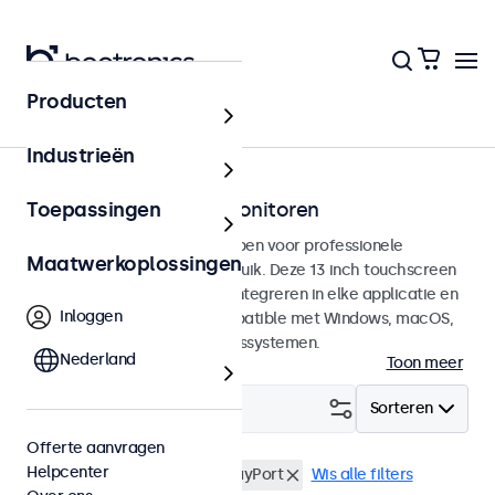
Producten
Touchscreens
Industrieën
13 inch touchscreen monitoren
Toepassingen
13 inch touchscreens ontworpen voor professionele
Maatwerkoplossingen
toepassingen en continu gebruik. Deze 13 inch touchscreen
monitoren zijn eenvoudig te integreren in elke applicatie en
Inloggen
iedere omgeving en zijn compatible met Windows, macOS,
ChromeOS en Linux besturingssystemen.
Nederland
Toon meer
Filter (
2
)
Sorteren
Offerte aanvragen
Helpcenter
13 inch touchscreens
DisplayPort
Wis alle filters