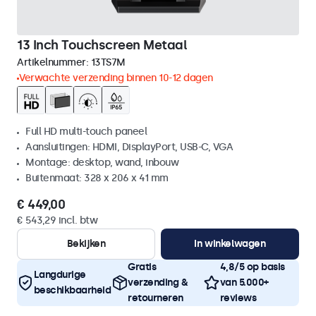
13 Inch Touchscreen Metaal
Artikelnummer:
13TS7M
Verwachte verzending binnen 10-12 dagen
Full HD multi-touch paneel
Aansluitingen: HDMI, DisplayPort, USB-C, VGA
Montage: desktop, wand, inbouw
Buitenmaat: 328 x 206 x 41 mm
€ 449,00
€ 543,29 incl. btw
Bekijken
In winkelwagen
Gratis
4,8/5 op basis
Langdurige
verzending &
van 5.000+
beschikbaarheid
retourneren
reviews