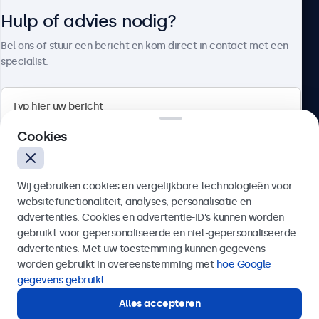
Hulp of advies nodig?
Over Beetronics
Bel ons of stuur een bericht en kom direct in contact met een
specialist.
Beetronics
Cookies
Bloemstraat 28, 1016LC Amsterdam, Nederland
Wij gebruiken cookies en vergelijkbare technologieën voor
4.8/5 door 5000+ bedrijven
websitefunctionaliteit, analyses, personalisatie en
Nederlands
advertenties. Cookies en advertentie-ID’s kunnen worden
gebruikt voor gepersonaliseerde en niet-gepersonaliseerde
Verzenden
advertenties. Met uw toestemming kunnen gegevens
worden gebruikt in overeenstemming met
hoe Google
Of bel ons op
020 - 700 83 66
gegevens gebruikt
.
Alles accepteren
Hulp of advies nodig?