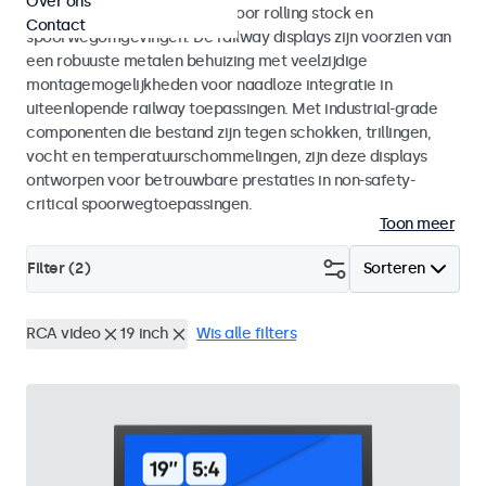
Over ons
met EN 50155 en EN 45545-2 voor rolling stock en
Contact
spoorwegomgevingen. De railway displays zijn voorzien van
een robuuste metalen behuizing met veelzijdige
montagemogelijkheden voor naadloze integratie in
uiteenlopende railway toepassingen. Met industrial-grade
componenten die bestand zijn tegen schokken, trillingen,
vocht en temperatuurschommelingen, zijn deze displays
ontworpen voor betrouwbare prestaties in non-safety-
critical spoorwegtoepassingen.
Toon meer
Filter (
2
)
Sorteren
RCA video
19 inch
Wis alle filters