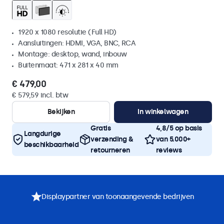
1920 x 1080 resolutie (Full HD)
Aansluitingen: HDMI, VGA, BNC, RCA
Montage: desktop, wand, inbouw
Buitenmaat: 471 x 281 x 40 mm
€ 479,00
€ 579,59 incl. btw
Bekijken
In winkelwagen
Gratis
4,8/5 op basis
Langdurige
verzending &
van 5.000+
beschikbaarheid
retourneren
reviews
Displaypartner van toonaangevende bedrijven