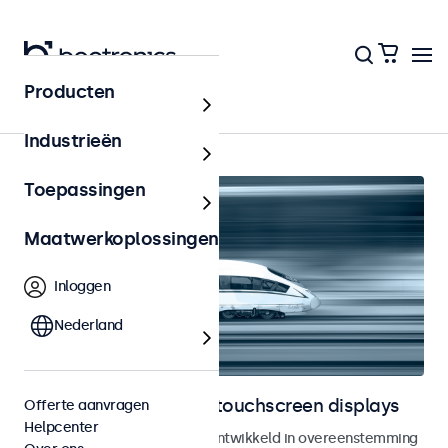
Producten
Home
Industrieën
Toepassingen
Maatwerkoplossingen
Inloggen
Nederland
Railway monitoren en touchscreen displays
Offerte aanvragen
Helpcenter
Monitoren en touchscreens ontwikkeld in overeenstemming