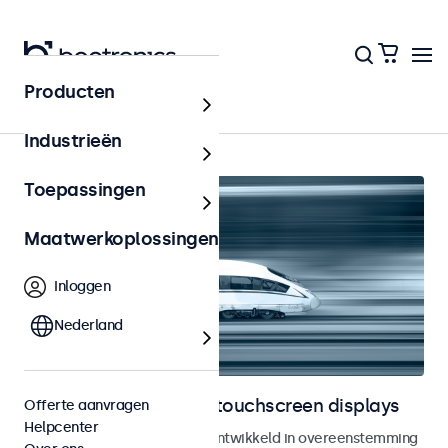
Producten
Home
Industrieën
Toepassingen
Maatwerkoplossingen
Inloggen
Nederland
Railway monitoren en touchscreen displays
Offerte aanvragen
Helpcenter
Monitoren en touchscreens ontwikkeld in overeenstemming