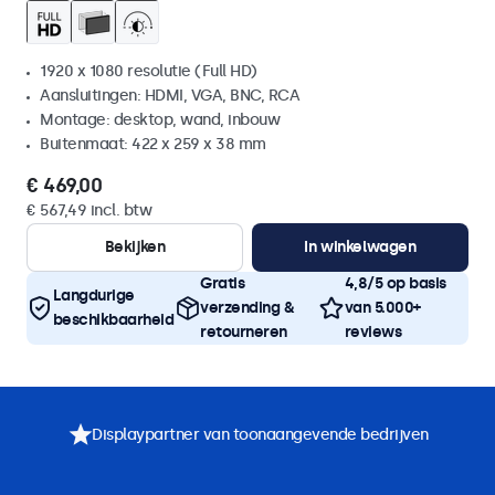
1920 x 1080 resolutie (Full HD)
Aansluitingen: HDMI, VGA, BNC, RCA
Montage: desktop, wand, inbouw
Buitenmaat: 422 x 259 x 38 mm
€ 469,00
€ 567,49 incl. btw
Bekijken
In winkelwagen
Gratis
4,8/5 op basis
Langdurige
verzending &
van 5.000+
beschikbaarheid
retourneren
reviews
Displaypartner van toonaangevende bedrijven