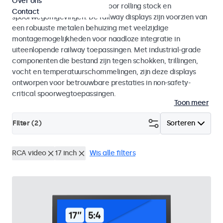
Over ons
met EN 50155 en EN 45545-2 voor rolling stock en
Contact
spoorwegomgevingen. De railway displays zijn voorzien van
een robuuste metalen behuizing met veelzijdige
montagemogelijkheden voor naadloze integratie in
uiteenlopende railway toepassingen. Met industrial-grade
componenten die bestand zijn tegen schokken, trillingen,
vocht en temperatuurschommelingen, zijn deze displays
ontworpen voor betrouwbare prestaties in non-safety-
critical spoorwegtoepassingen.
Toon meer
Filter (
2
)
Sorteren
RCA video
17 inch
Wis alle filters