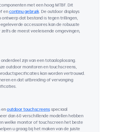
 componenten met een hoog MTBF. Dit
ef en
continu gebruik
. De outdoor displays
ontwerp dat bestand is tegen trillingen,
egeleverde accessoires kan de robuuste
r zelfs de meest veeleisende omgevingen,
 onderdeel zijn van een totaaloplossing.
ze outdoor monitoren en touchscreens,
 productspecificaties kan worden vertrouwd.
neren en dat uitbreiding of vervanging
ficaties.
en
outdoor touchscreens
speciaal
 meer dan 60 verschillende modellen hebben
ten welke monitor of touchscreen het beste
helpen u graag bij het maken van de juiste