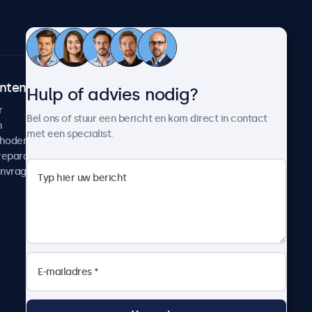
ntenservice
Over Beetronics
Hulp of advies nodig?
r
Klantcases
Bel ons of stuur een bericht en kom direct in contact
n
Nieuws en updates
met een specialist.
thoden
Over ons
reparatie
Werken bij Beetronics
anvragen
Algemene voorwaarden
Privacyverklaring