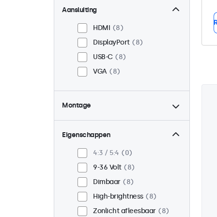
Aansluiting
R
HDMI
8
DisplayPort
8
USB-C
8
VGA
8
Montage
Panel mount
8
Inbouw
8
Eigenschappen
VESA 75 x 75
3
4:3 / 5:4
0
VESA 100 x 100
5
9-36 Volt
8
Dimbaar
8
High-brightness
8
Zonlicht afleesbaar
8