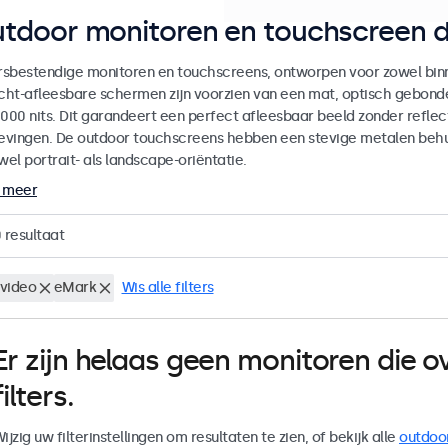
tdoor monitoren en touchscreen d
sbestendige monitoren en touchscreens, ontworpen voor zowel binne
icht-afleesbare schermen zijn voorzien van een mat, optisch gebon
000 nits. Dit garandeert een perfect afleesbaar beeld zonder reflecti
vingen. De outdoor touchscreens hebben een stevige metalen behuiz
wel portrait- als landscape-oriëntatie.
 meer
0
resultaat
video
eMark
Wis alle filters
Er zijn helaas geen monitoren die
filters.
ijzig uw filterinstellingen om resultaten te zien, of bekijk alle
outdoo