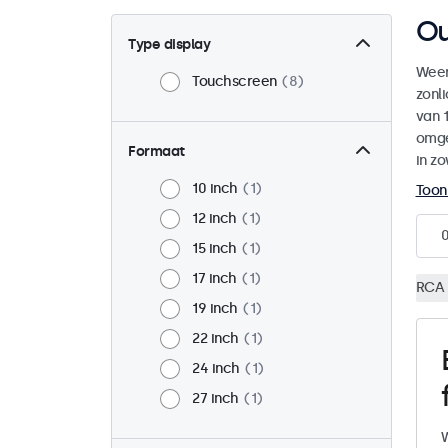
Ou
Type display
Weer
Touchscreen
8
zonl
van 1
omge
Formaat
in zo
10 inch
1
Toon
12 inch
1
15 inch
1
17 inch
1
RCA 
19 inch
1
22 inch
1
24 inch
1
27 inch
1
W