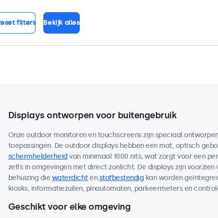
eset filters
Bekijk alles
Displays ontworpen voor buitengebruik
Onze outdoor monitoren en touchscreens zijn speciaal ontworpen 
toepassingen. De outdoor displays hebben een mat, optisch ge
schermhelderheid
van minimaal 1000 nits, wat zorgt voor een per
zelfs in omgevingen met direct zonlicht. De displays zijn voorzien
behuizing die
waterdicht
en
stofbestendig
kan worden geïntegreer
kiosks, informatiezuilen, pinautomaten, parkeermeters en contro
Geschikt voor elke omgeving