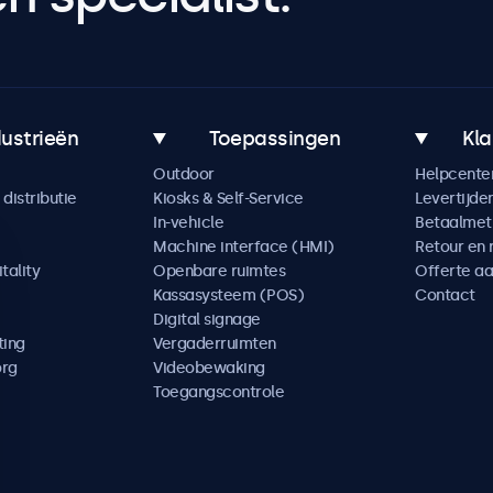
dustrieën
Toepassingen
Kla
Outdoor
Helpcente
distributie
Kiosks & Self-Service
Levertijde
In-vehicle
Betaalme
Machine interface (HMI)
Retour en 
tality
Openbare ruimtes
Offerte a
Kassasysteem (POS)
Contact
Digital signage
ting
Vergaderruimten
org
Videobewaking
Toegangscontrole