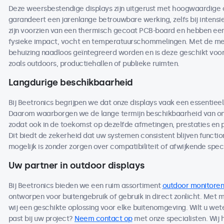
Deze weersbestendige displays zijn uitgerust met hoogwaardige
garandeert een jarenlange betrouwbare werking, zelfs bij intensi
zijn voorzien van een thermisch gecoat PCB-board en hebben een 
fysieke impact, vocht en temperatuurschommelingen. Met de me
behuizing naadloos geïntegreerd worden en is deze geschikt voo
zoals outdoors, productiehallen of publieke ruimten.
Langdurige beschikbaarheid
Bij Beetronics begrijpen we dat onze displays vaak een essentieel
Daarom waarborgen we de lange termijn beschikbaarheid van on
zodat ook in de toekomst op dezelfde afmetingen, prestaties en
Dit biedt de zekerheid dat uw systemen consistent blijven functio
mogelijk is zonder zorgen over compatibiliteit of afwijkende speci
Uw partner in outdoor displays
Bij Beetronics bieden we een ruim assortiment
outdoor monitoren
ontworpen voor buitengebruik of gebruik in direct zonlicht. Met
wij een geschikte oplossing voor elke buitenomgeving. Wilt u we
past bij uw project?
Neem contact op
met onze specialisten. Wij 