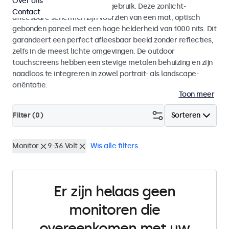
Over ons
voor zowel binnen- als buitengebruik. Deze zonlicht-
Contact
afleesbare schermen zijn voorzien van een mat, optisch
gebonden paneel met een hoge helderheid van 1000 nits. Dit
garandeert een perfect afleesbaar beeld zonder reflecties,
zelfs in de meest lichte omgevingen. De outdoor
touchscreens hebben een stevige metalen behuizing en zijn
naadloos te integreren in zowel portrait- als landscape-
oriëntatie.
Toon meer
Filter (
0
)
Sorteren
Monitor
9-36 Volt
Wis alle filters
Er zijn helaas geen
monitoren die
overeenkomen met uw