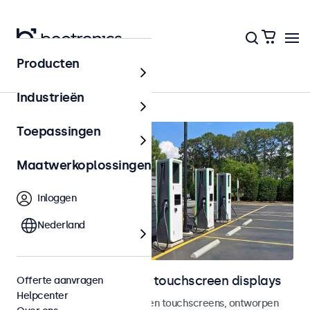
Producten
Home
Industrieën
Toepassingen
Maatwerkoplossingen
Inloggen
Nederland
Outdoor monitoren en touchscreen displays
Offerte aanvragen
Helpcenter
Weersbestendige monitoren en touchscreens, ontworpen