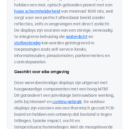
hebben een mat, optisch gebonden paneel met een
hoge schermhelderheid
van minimaal 1000 nits, wat
zorgt voor een perfect afleesbaar beeld zonder
reflecties, zelfs in omgevingen met direct zonlicht.
De displays zijn voorzien van een stevige, eenvoudig
te integreren behuizing die
waterdicht
en
stofbestendig
kan worden geïntegreerd in
toepassingen zoals self-service kiosks,
informatiezuilen, pinautomaten, parkeermeters en
controlepanelen.
Geschikt voor elke omgeving
Deze weersbestendige displays zijn uitgerust met
hoogwaardige componenten met een hoog MTBF.
Dit garandeert een jarenlange betrouwbare werking,
zelfs bij intensief en
continu gebruik
. De outdoor
displays zijn voorzien van een thermisch gecoat PCB-
board en hebben een ontwerp dat bestand is tegen
trillingen, fysieke impact, vocht en
temperatuurschommelingen. Met de meegeleverde