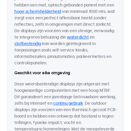
hebben een mat, optisch gebonden paneel met een
hoge schermhelderheid
van minimaal 1000 nits, wat
zorgt voor een perfect afleesbaar beeld zonder
reflecties, zelfs in omgevingen met direct zonlicht.
De displays zijn voorzien van een stevige, eenvoudig
te integreren behuizing die
waterdicht
en
stofbestendig
kan worden geïntegreerd in
toepassingen zoals self-service kiosks,
informatiezuilen, pinautomaten, parkeermeters en
controlepanelen.
Geschikt voor elke omgeving
Deze weersbestendige displays zijn uitgerust met
hoogwaardige componenten met een hoog MTBF.
Dit garandeert een jarenlange betrouwbare werking,
zelfs bij intensief en
continu gebruik
. De outdoor
displays zijn voorzien van een thermisch gecoat PCB-
board en hebben een ontwerp dat bestand is tegen
trillingen, fysieke impact, vocht en
temperatuurschommelingen. Met de meegeleverde