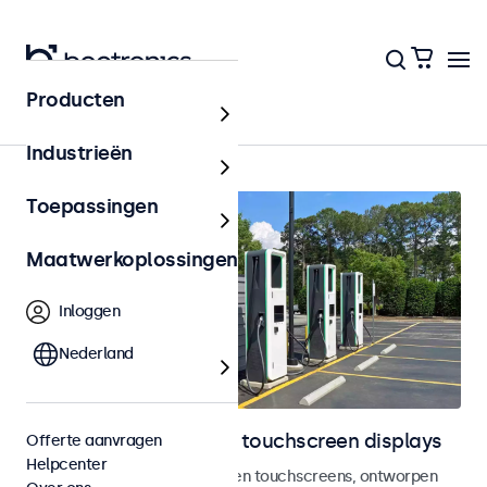
Producten
Outdoor
Industrieën
Toepassingen
Maatwerkoplossingen
Inloggen
Nederland
Outdoor monitoren en touchscreen displays
Offerte aanvragen
Helpcenter
Weersbestendige monitoren en touchscreens, ontworpen