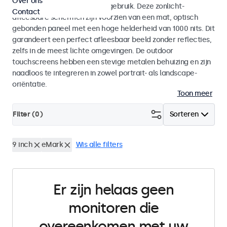
Over ons
voor zowel binnen- als buitengebruik. Deze zonlicht-
Contact
afleesbare schermen zijn voorzien van een mat, optisch
gebonden paneel met een hoge helderheid van 1000 nits. Dit
garandeert een perfect afleesbaar beeld zonder reflecties,
zelfs in de meest lichte omgevingen. De outdoor
touchscreens hebben een stevige metalen behuizing en zijn
naadloos te integreren in zowel portrait- als landscape-
oriëntatie.
Toon meer
Filter (
0
)
Sorteren
9 inch
eMark
Wis alle filters
Er zijn helaas geen
monitoren die
overeenkomen met uw