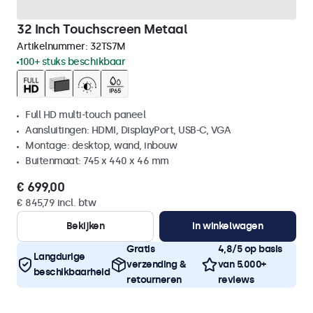
32 Inch Touchscreen Metaal
Artikelnummer:
32TS7M
100+ stuks beschikbaar
Full HD multi-touch paneel
Aansluitingen: HDMI, DisplayPort, USB-C, VGA
Montage: desktop, wand, inbouw
Buitenmaat: 745 x 440 x 46 mm
€ 699,00
€ 845,79 incl. btw
Bekijken
In winkelwagen
Gratis
4,8/5 op basis
Langdurige
verzending &
van 5.000+
beschikbaarheid
retourneren
reviews