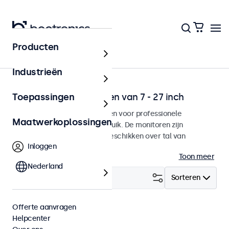
Producten
Toepassingen
Industrieën
Professionele monitoren van 7 - 27 inch
Toepassingen
Onze monitoren zijn ontworpen voor professionele
Maatwerkoplossingen
toepassingen en continu gebruik. De monitoren zijn
eenvoudig te integreren en beschikken over tal van
Inloggen
configuratiemogelijkheden.
Toon meer
Nederland
Filter (
2
)
Sorteren
Offerte aanvragen
32 inch
Wis alle filters
Helpcenter