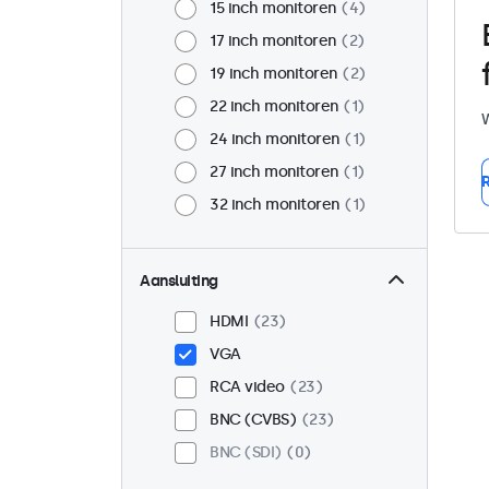
15 inch monitoren
4
17 inch monitoren
2
19 inch monitoren
2
22 inch monitoren
1
W
24 inch monitoren
1
27 inch monitoren
1
R
32 inch monitoren
1
Aansluiting
HDMI
23
VGA
RCA video
23
BNC (CVBS)
23
BNC (SDI)
0