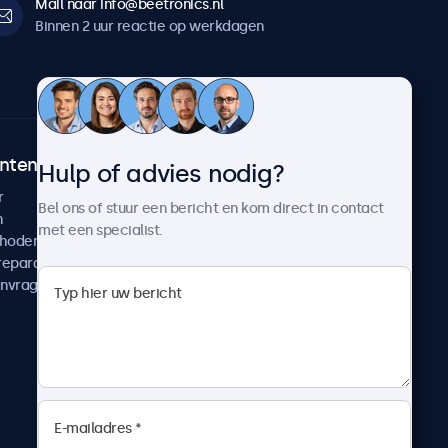
Mail naar info@beetronics.nl
Binnen 2 uur reactie op werkdagen
ntenservice
Over Beetronics
Hulp of advies nodig?
r
Klantcases
Bel ons of stuur een bericht en kom direct in contact
n
Nieuws en updates
met een specialist.
thoden
Over ons
reparatie
Werken bij Beetronics
anvragen
Algemene voorwaarden
Privacyverklaring