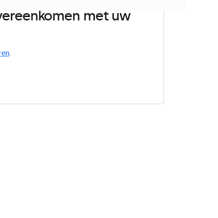
 overeenkomen met uw
ren
.