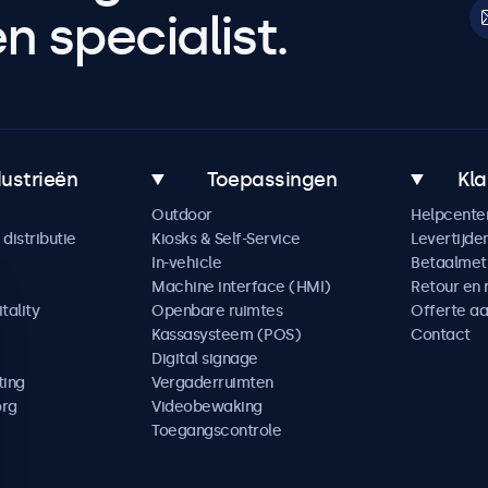
 specialist.
dustrieën
Toepassingen
Kla
Outdoor
Helpcente
distributie
Kiosks & Self-Service
Levertijde
In-vehicle
Betaalme
Machine interface (HMI)
Retour en 
tality
Openbare ruimtes
Offerte a
Kassasysteem (POS)
Contact
Digital signage
ting
Vergaderruimten
org
Videobewaking
Toegangscontrole