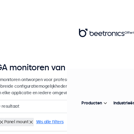
Offer
A monitoren van 7 tot 32 inch
monitoren ontworpen voor professionele toepassingen en continu g
ebreide configuratiemogelijkheden en veelzijdige montageopties, w
in elke applicatie en iedere omgeving.
Producten
Industrieë
0
resultaat
Panel mount
Wis alle filters