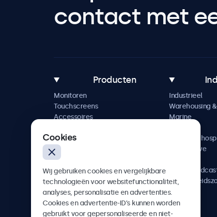
contact met een
Producten
In
Monitoren
Industrieel
Touchscreens
Warehousing & 
Accessoires
Marine
Maatwerkoplossingen
Retail
Cookies
Horeca & hospi
Automotive
Railway
AV & Broadcas
Wij gebruiken cookies en vergelijkbare
Gezondheidsz
technologieën voor websitefunctionaliteit,
analyses, personalisatie en advertenties.
Cookies en advertentie-ID’s kunnen worden
gebruikt voor gepersonaliseerde en niet-