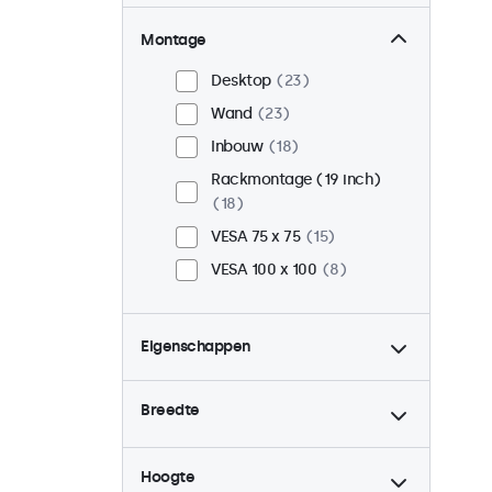
Montage
Desktop
23
Wand
23
Inbouw
18
Rackmontage (19 inch)
18
VESA 75 x 75
15
VESA 100 x 100
8
Eigenschappen
4:3 / 5:4
6
Breedte
9-36 Volt
23
Dimbaar
23
Hoogte
USB mediaplayer
23