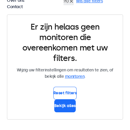
Over ons
USB-C
Rackmontage (19 inch)
Wis alle filters
Contact
Er zijn helaas geen
monitoren die
overeenkomen met uw
filters.
Wijzig uw filterinstellingen om resultaten te zien, of
bekijk alle
monitoren
.
Reset filters
Bekijk alles