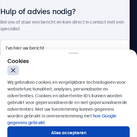
Hulp of advies nodig?
Over Beetronics
Bel ons of stuur een bericht en kom direct in contact met een
specialist.
Beetronics
Cookies
Bloemstraat 28, 1016LC Amsterdam, Nederland
Wij gebruiken cookies en vergelijkbare technologieën voor
4.8/5 door 5000+ bedrijven
websitefunctionaliteit, analyses, personalisatie en
Nederlands
advertenties. Cookies en advertentie-ID’s kunnen worden
gebruikt voor gepersonaliseerde en niet-gepersonaliseerde
Verzenden
advertenties. Met uw toestemming kunnen gegevens
worden gebruikt in overeenstemming met
hoe Google
Of bel ons op
020 - 700 83 66
gegevens gebruikt
.
Alles accepteren
Hulp of advies nodig?