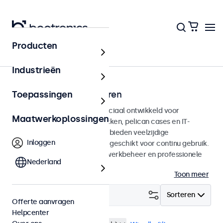
Producten
Home
Industrieën
Rack montage monitoren
Toepassingen
Rack montage monitoren speciaal ontwikkeld voor
Maatwerkoplossingen
integratie in 19-inch serverrekken, pelican cases en IT-
omgevingen. Deze monitoren bieden veelzijdige
Inloggen
aansluitmogelijkheden en zijn geschikt voor continu gebruik.
Ideaal voor datacenters, netwerkbeheer en professionele
Nederland
toepassingen. Lees meer.
Toon meer
Filter (
0
)
Sorteren
Offerte aanvragen
Helpcenter