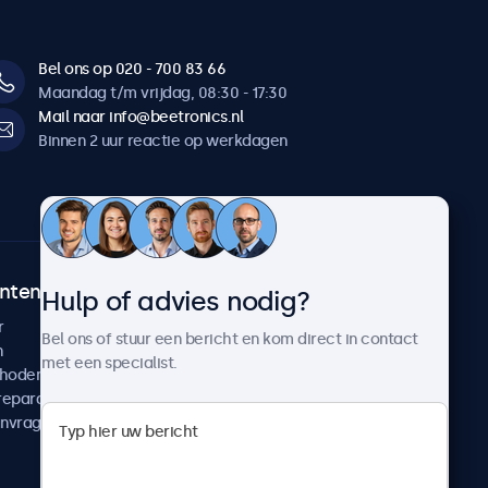
Bel ons op 020 - 700 83 66
Maandag t/m vrijdag, 08:30 - 17:30
Mail naar info@beetronics.nl
Binnen 2 uur reactie op werkdagen
ntenservice
Over Beetronics
Hulp of advies nodig?
r
Klantcases
Bel ons of stuur een bericht en kom direct in contact
n
Nieuws en updates
met een specialist.
thoden
Over ons
reparatie
Werken bij Beetronics
anvragen
Algemene voorwaarden
Privacyverklaring