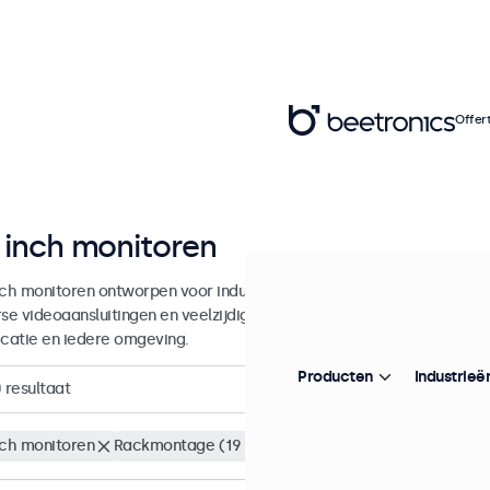
Offer
 inch monitoren
nch monitoren ontworpen voor industrieel en commercieel gebruik. 
rse videoaansluitingen en veelzijdige montageopties, waarmee ze naad
icatie en iedere omgeving.
Producten
Industrieë
0
resultaat
nch monitoren
Rackmontage (19 inch)
Wis alle filters