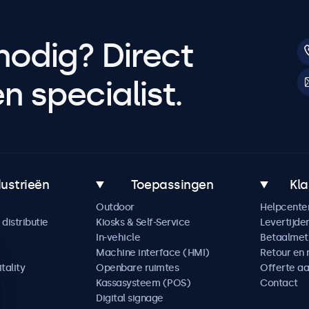
nodig? Direct
 specialist.
dustrieën
Toepassingen
Kla
Outdoor
Helpcente
distributie
Kiosks & Self-Service
Levertijde
In-vehicle
Betaalme
Machine interface (HMI)
Retour en 
tality
Openbare ruimtes
Offerte a
Kassasysteem (POS)
Contact
Digital signage