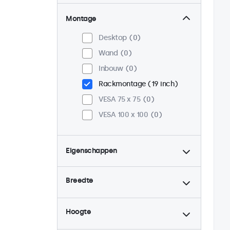
Montage
Desktop
0
Wand
0
Inbouw
0
Rackmontage (19 inch)
VESA 75 x 75
0
VESA 100 x 100
0
Eigenschappen
4:3 / 5:4
0
Breedte
9-36 Volt
0
Dimbaar
0
Hoogte
USB mediaplayer
0
Continu gebruik (24/7)
0