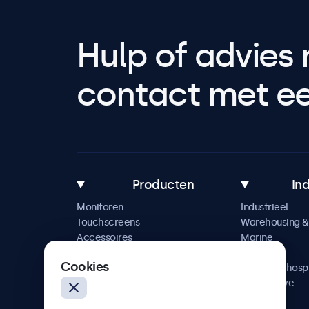
Hulp of advies 
contact met een
Producten
In
Monitoren
Industrieel
Touchscreens
Warehousing & 
Accessoires
Marine
Maatwerkoplossingen
Retail
Cookies
Horeca & hospi
Automotive
Railway