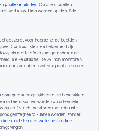
en
publieke ruimten
. Op alle modellen
komst vertrouwd kan worden op dezelfde
eel dat zorgt voor haarscherpe beelden,
ve. Contrast, kleur en helderheid zijn
glossy als matte afwerking garanderen de
eid in elke situatie. De 24 inch monitoren
troomtoevoer of een videosignaal en kunnen
n configuratiemogelijkheden. Zo beschikken
 gemonteerd kunnen worden op universele
w zijn er 24 inch monitoren met robuuste
loos geïntegreerd kunnen worden, zonder
ndige modellen
met
waterbestendige
 omgevingen.