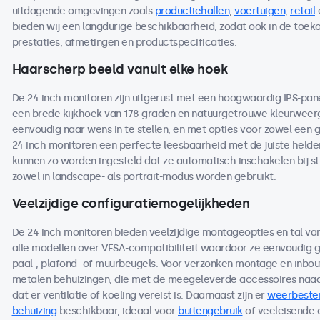
uitdagende omgevingen zoals
productiehallen
,
voertuigen
,
retail
bieden wij een langdurige beschikbaarheid, zodat ook in de toe
prestaties, afmetingen en productspecificaties.
Haarscherp beeld vanuit elke hoek
De 24 inch monitoren zijn uitgerust met een hoogwaardig IPS-pan
een brede kijkhoek van 178 graden en natuurgetrouwe kleurweerga
eenvoudig naar wens in te stellen, en met opties voor zowel een 
24 inch monitoren een perfecte leesbaarheid met de juiste helderh
kunnen zo worden ingesteld dat ze automatisch inschakelen bij s
zowel in landscape- als portrait-modus worden gebruikt.
Veelzijdige configuratiemogelijkheden
De 24 inch monitoren bieden veelzijdige montageopties en tal va
alle modellen over VESA-compatibiliteit waardoor ze eenvoudig
paal-, plafond- of muurbeugels. Voor verzonken montage en inbou
metalen behuizingen, die met de meegeleverde accessoires naad
dat er ventilatie of koeling vereist is. Daarnaast zijn er
weerbeste
behuizing
beschikbaar, ideaal voor
buitengebruik
of veeleisende