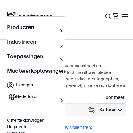
Producten
Monitoren
Industrieën
17 inch monitoren
Toepassingen
17 inch monitoren ontworpen voor industrieel en
Maatwerkoplossingen
commercieel gebruik. Deze 17 inch monitoren bieden
diverse videoaansluitingen en veelzijdige montageopties,
Inloggen
waarmee ze naadloos te integreren zijn in elke applicatie en
iedere omgeving.
Nederland
Toon meer
Filter (
2
)
Sorteren
Offerte aanvragen
Helpcenter
17 inch monitoren
HDMI
Wis alle filters