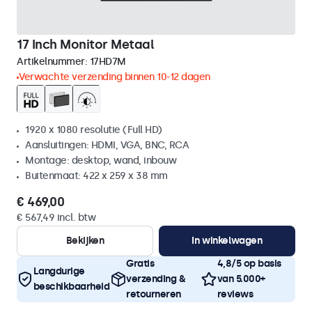
17 Inch Monitor Metaal
Artikelnummer:
17HD7M
Verwachte verzending binnen 10-12 dagen
1920 x 1080 resolutie (Full HD)
Aansluitingen: HDMI, VGA, BNC, RCA
Montage: desktop, wand, inbouw
Buitenmaat: 422 x 259 x 38 mm
€ 469,00
€ 567,49 incl. btw
Bekijken
In winkelwagen
Gratis
4,8/5 op basis
Langdurige
verzending &
van 5.000+
beschikbaarheid
retourneren
reviews