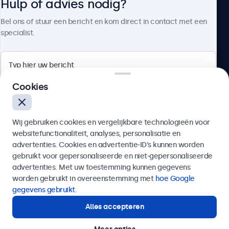
Hulp of advies nodig?
Over Beetronics
Bel ons of stuur een bericht en kom direct in contact met een
specialist.
Beetronics
Cookies
Bloemstraat 28, 1016LC Amsterdam, Nederland
Wij gebruiken cookies en vergelijkbare technologieën voor
4.8/5 door 5000+ bedrijven
websitefunctionaliteit, analyses, personalisatie en
Nederlands
advertenties. Cookies en advertentie-ID’s kunnen worden
gebruikt voor gepersonaliseerde en niet-gepersonaliseerde
Verzenden
advertenties. Met uw toestemming kunnen gegevens
worden gebruikt in overeenstemming met
hoe Google
Of bel ons op
020 - 700 83 66
gegevens gebruikt
.
Alles accepteren
Hulp of advies nodig?
Direct contact met een specialist.