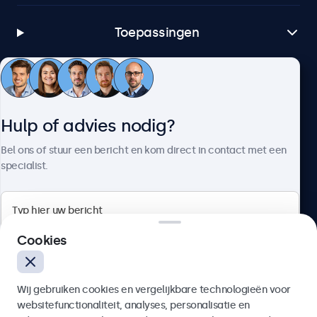
Toepassingen
Klantenservice
Hulp of advies nodig?
Over Beetronics
Bel ons of stuur een bericht en kom direct in contact met een
specialist.
Beetronics
Cookies
Bloemstraat 28, 1016LC Amsterdam, Nederland
Wij gebruiken cookies en vergelijkbare technologieën voor
4.8/5 door 5000+ bedrijven
websitefunctionaliteit, analyses, personalisatie en
Nederlands