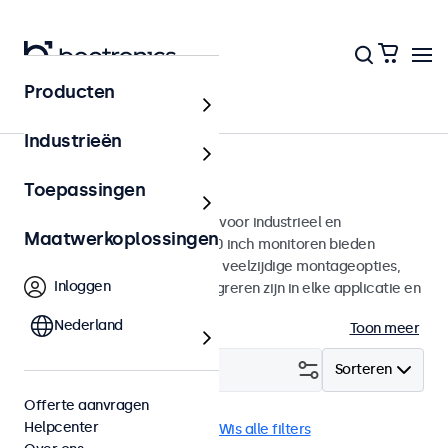
Producten
Monitoren
Industrieën
10 inch monitoren
Toepassingen
10 inch monitoren ontworpen voor industrieel en
Maatwerkoplossingen
commercieel gebruik. Deze 10 inch monitoren bieden
diverse videoaansluitingen en veelzijdige montageopties,
Inloggen
waarmee ze naadloos te integreren zijn in elke applicatie en
iedere omgeving.
Nederland
Toon meer
Filter (
3
)
Sorteren
Offerte aanvragen
Helpcenter
10 inch monitoren
HDMI
Wis alle filters