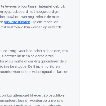
e leveren bij continu en intensief gebruik
n zijn geproduceerd met hoogwaardige
etrouwbare werking, zelfs in de meest
en
publieke ruimten
. Op alle modellen
komst vertrouwd kan worden op dezelfde
el dat zorgt voor haarscherpe beelden, een
Contrast, kleur en helderheid zijn
glossy als matte afwerking garanderen de 8
 in elke situatie. De 8 inch monitoren
troomtoevoer of een videosignaal en kunnen
 configuratiemogelijkheden. Zo beschikken
 gemonteerd kunnen worden op universele
w zijn er 8 inch monitoren met robuuste