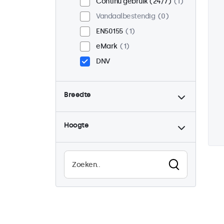
Continu gebruik (24/7)
1
Vandaalbestendig
0
EN50155
1
eMark
1
DNV
Breedte
Hoogte