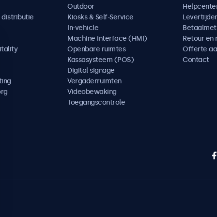
Outdoor
Helpcente
distributie
Kiosks & Self-Service
Levertijde
In-vehicle
Betaalme
Machine interface (HMI)
Retour en 
tality
Openbare ruimtes
Offerte a
Kassasysteem (POS)
Contact
Digital signage
ting
Vergaderruimten
org
Videobewaking
Toegangscontrole