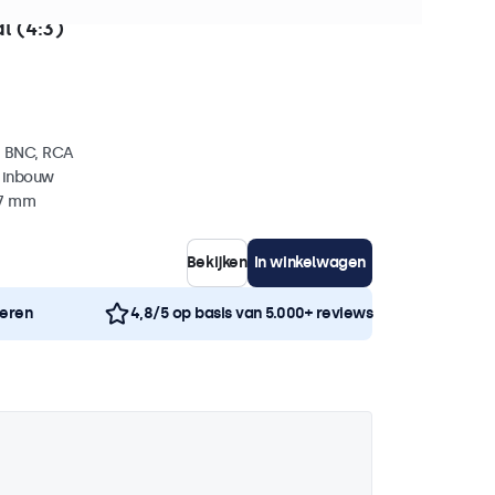
+ stuks beschikbaar
l (4:3)
, BNC, RCA
 inbouw
37 mm
Bekijken
In winkelwagen
neren
4,8/5 op basis van 5.000+ reviews