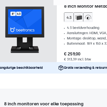
Artikelnummer:
8VG7M
100
8 Inch Monitor Metaa
4:3 beeldverhouding
Aansluitingen: HDMI, VGA
Montage: desktop, wand,
Buitenmaat: 189 x 150 x 
€ 259,00
€ 313,39 incl. btw
angdurige beschikbaarheid
Gratis verzending & retour
8 inch monitoren voor elke toepassing