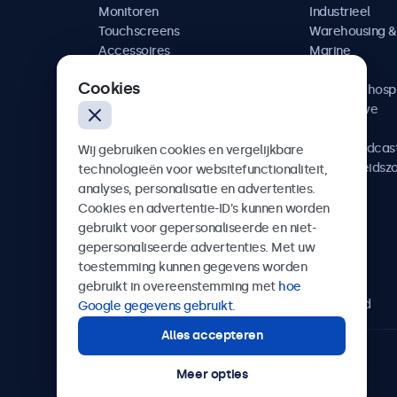
Monitoren
Industrieel
Touchscreens
Warehousing & 
Accessoires
Marine
Maatwerkoplossingen
Retail
Cookies
Horeca & hospi
Automotive
Railway
AV & Broadcas
Wij gebruiken cookies en vergelijkbare
Gezondheidsz
technologieën voor websitefunctionaliteit,
analyses, personalisatie en advertenties.
Cookies en advertentie-ID’s kunnen worden
gebruikt voor gepersonaliseerde en niet-
gepersonaliseerde advertenties. Met uw
Beetronics
toestemming kunnen gegevens worden
gebruikt in overeenstemming met
hoe
Bloemstraat 28, 1016LC Amsterdam, Nederland
Google gegevens gebruikt
.
Alles accepteren
4.8/5 door 5000+ bedrijven
Meer opties