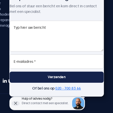
r
Klantcases
Bel ons of stuur een bericht en kom direct in contact
n
Nieuws en updates
met een specialist.
thoden
Over ons
reparatie
Werken bij Beetronics
anvragen
Algemene voorwaarden
Privacyverklaring
Verzenden
Of bel ons op
020 - 700 83 66
Hulp of advies nodig?
Nederlands
Direct contact met een specialist.