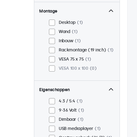
Montage
Desktop
1
Wand
1
Inbouw
1
Rackmontage (19 inch)
1
VESA 75 x 75
1
VESA 100 x 100
0
Eigenschappen
4:3 / 5:4
1
9-36 Volt
1
Dimbaar
1
USB mediaplayer
1