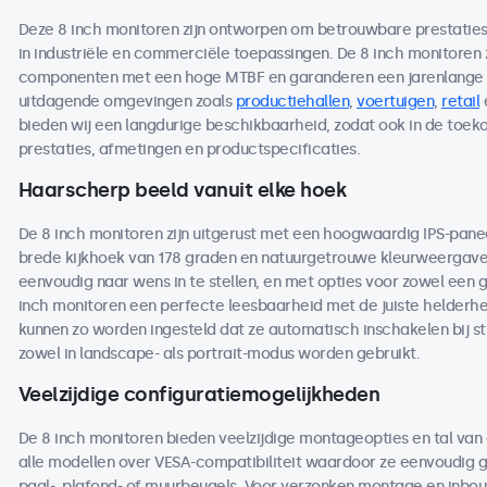
Deze 8 inch monitoren zijn ontworpen om betrouwbare prestaties t
in industriële en commerciële toepassingen. De 8 inch monitore
componenten met een hoge MTBF en garanderen een jarenlange b
uitdagende omgevingen zoals
productiehallen
,
voertuigen
,
retail
bieden wij een langdurige beschikbaarheid, zodat ook in de toe
prestaties, afmetingen en productspecificaties.
Haarscherp beeld vanuit elke hoek
De 8 inch monitoren zijn uitgerust met een hoogwaardig IPS-pane
brede kijkhoek van 178 graden en natuurgetrouwe kleurweergave. 
eenvoudig naar wens in te stellen, en met opties voor zowel een 
inch monitoren een perfecte leesbaarheid met de juiste helderheid
kunnen zo worden ingesteld dat ze automatisch inschakelen bij s
zowel in landscape- als portrait-modus worden gebruikt.
Veelzijdige configuratiemogelijkheden
De 8 inch monitoren bieden veelzijdige montageopties en tal van
alle modellen over VESA-compatibiliteit waardoor ze eenvoudig
paal-, plafond- of muurbeugels. Voor verzonken montage en inbou