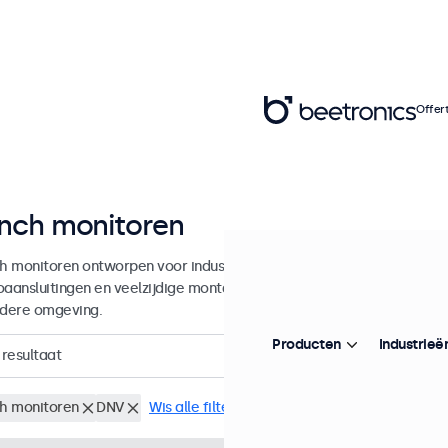
Offer
inch monitoren
ch monitoren ontworpen voor industrieel en commercieel gebruik. De
oaansluitingen en veelzijdige montageopties, waarmee ze naadloos te 
edere omgeving.
Producten
Industrieë
resultaat
ch monitoren
DNV
Wis alle filters