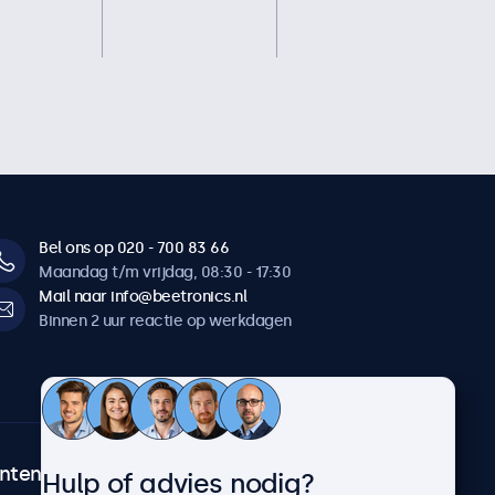
Bel ons op 020 - 700 83 66
Maandag t/m vrijdag, 08:30 - 17:30
Mail naar info@beetronics.nl
Binnen 2 uur reactie op werkdagen
ntenservice
Over Beetronics
Hulp of advies nodig?