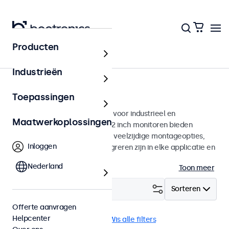
Producten
Monitoren
Industrieën
32 inch monitoren
Toepassingen
32 inch monitoren ontworpen voor industrieel en
Maatwerkoplossingen
commercieel gebruik. Deze 32 inch monitoren bieden
diverse videoaansluitingen en veelzijdige montageopties,
Inloggen
waarmee ze naadloos te integreren zijn in elke applicatie en
iedere omgeving.
Nederland
Toon meer
Filter (
0
)
Sorteren
Offerte aanvragen
Helpcenter
32 inch monitoren
DNV
Wis alle filters