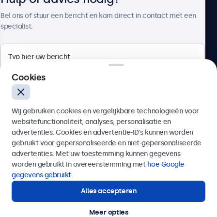
Over Beetronics
Bel ons of stuur een bericht en kom direct in contact met een
specialist.
Beetronics
Cookies
Bloemstraat 28, 1016LC Amsterdam, Nederland
Wij gebruiken cookies en vergelijkbare technologieën voor
4.8/5 door 5000+ bedrijven
websitefunctionaliteit, analyses, personalisatie en
Nederlands
advertenties. Cookies en advertentie-ID’s kunnen worden
gebruikt voor gepersonaliseerde en niet-gepersonaliseerde
Verzenden
advertenties. Met uw toestemming kunnen gegevens
worden gebruikt in overeenstemming met
hoe Google
Of bel ons op
020 - 700 83 66
gegevens gebruikt
.
Alles accepteren
Hulp of advies nodig?
Direct contact met een specialist.
Meer opties
© 2026 Beetronics