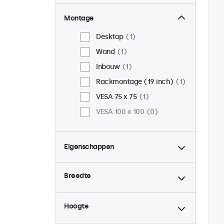
Montage
Desktop
1
Wand
1
Inbouw
1
Rackmontage (19 inch)
1
VESA 75 x 75
1
VESA 100 x 100
0
Eigenschappen
4:3 / 5:4
0
Breedte
9-36 Volt
1
Dimbaar
1
Hoogte
USB mediaplayer
1
Continu gebruik (24/7)
1