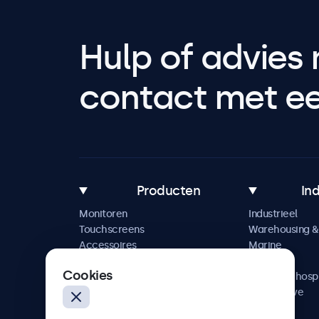
Hulp of advies 
contact met een
Producten
In
Monitoren
Industrieel
Touchscreens
Warehousing & 
Accessoires
Marine
Maatwerkoplossingen
Retail
Cookies
Horeca & hospi
Automotive
Railway