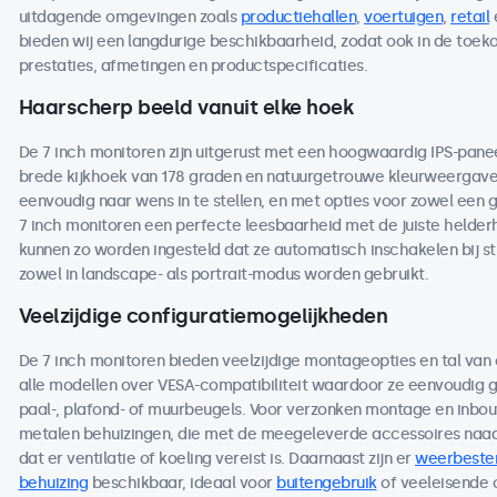
uitdagende omgevingen zoals
productiehallen
,
voertuigen
,
retail
bieden wij een langdurige beschikbaarheid, zodat ook in de toe
prestaties, afmetingen en productspecificaties.
Haarscherp beeld vanuit elke hoek
De 7 inch monitoren zijn uitgerust met een hoogwaardig IPS-pane
brede kijkhoek van 178 graden en natuurgetrouwe kleurweergave. 
eenvoudig naar wens in te stellen, en met opties voor zowel een 
7 inch monitoren een perfecte leesbaarheid met de juiste helderhe
kunnen zo worden ingesteld dat ze automatisch inschakelen bij s
zowel in landscape- als portrait-modus worden gebruikt.
Veelzijdige configuratiemogelijkheden
De 7 inch monitoren bieden veelzijdige montageopties en tal van
alle modellen over VESA-compatibiliteit waardoor ze eenvoudig
paal-, plafond- of muurbeugels. Voor verzonken montage en inbou
metalen behuizingen, die met de meegeleverde accessoires naad
dat er ventilatie of koeling vereist is. Daarnaast zijn er
weerbeste
behuizing
beschikbaar, ideaal voor
buitengebruik
of veeleisende