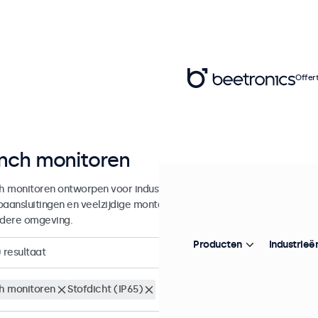
Offer
inch monitoren
ch monitoren ontworpen voor industrieel en commercieel gebruik. De
oaansluitingen en veelzijdige montageopties, waarmee ze naadloos te 
edere omgeving.
Producten
Industrieë
0
resultaat
ch monitoren
Stofdicht (IP65)
Wis alle filters