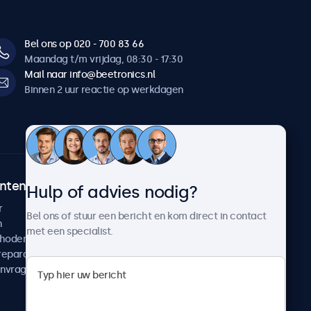
Bel ons op 020 - 700 83 66
Maandag t/m vrijdag, 08:30 - 17:30
Mail naar info@beetronics.nl
Binnen 2 uur reactie op werkdagen
ntenservice
Over Beetronics
Hulp of advies nodig?
r
Klantcases
Bel ons of stuur een bericht en kom direct in contact
n
Nieuws en updates
met een specialist.
thoden
Over ons
reparatie
Werken bij Beetronics
anvragen
Algemene voorwaarden
Privacyverklaring