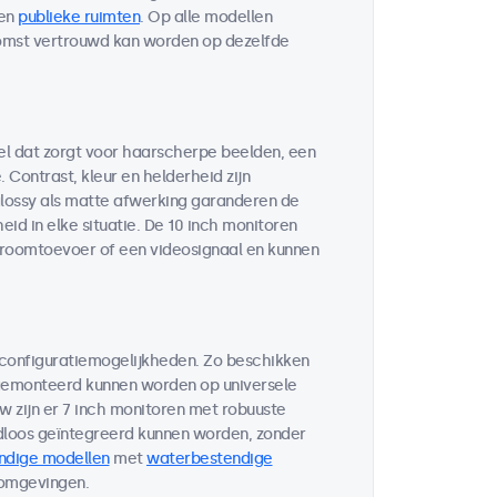
en
publieke ruimten
. Op alle modellen
komst vertrouwd kan worden op dezelfde
el dat zorgt voor haarscherpe beelden, een
Contrast, kleur en helderheid zijn
glossy als matte afwerking garanderen de
id in elke situatie. De 10 inch monitoren
troomtoevoer of een videosignaal en kunnen
 configuratiemogelijkheden. Zo beschikken
 gemonteerd kunnen worden op universele
w zijn er 7 inch monitoren met robuuste
loos geïntegreerd kunnen worden, zonder
ndige modellen
met
waterbestendige
 omgevingen.