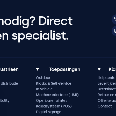
nodig? Direct
 specialist.
dustrieën
Toepassingen
Kla
Outdoor
Helpcente
distributie
Kiosks & Self-Service
Levertijde
In-vehicle
Betaalme
Machine interface (HMI)
Retour en 
tality
Openbare ruimtes
Offerte a
Kassasysteem (POS)
Contact
Digital signage