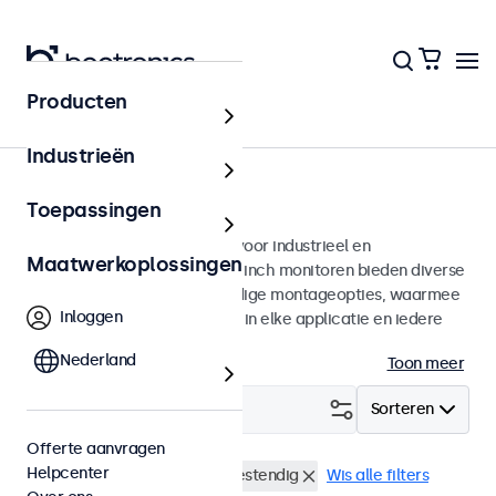
Producten
Monitoren
Industrieën
7 inch monitoren
Toepassingen
7 inch monitoren ontworpen voor industrieel en
Maatwerkoplossingen
commercieel gebruik. Deze 7 inch monitoren bieden diverse
videoaansluitingen en veelzijdige montageopties, waarmee
Inloggen
ze naadloos te integreren zijn in elke applicatie en iedere
omgeving.
Nederland
Toon meer
Filter (
0
)
Sorteren
Offerte aanvragen
Helpcenter
7 inch monitoren
Vandaalbestendig
Wis alle filters