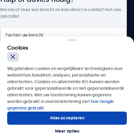
Over Beetronics
Bel ons of stuur een bericht en kom direct in contact met een
specialist.
Beetronics
Cookies
Bloemstraat 28, 1016LC Amsterdam, Nederland
Wij gebruiken cookies en vergelijkbare technologieën voor
4.8/5 door 5000+ bedrijven
websitefunctionaliteit, analyses, personalisatie en
Nederlands
advertenties. Cookies en advertentie-ID’s kunnen worden
gebruikt voor gepersonaliseerde en niet-gepersonaliseerde
Verzenden
advertenties. Met uw toestemming kunnen gegevens
worden gebruikt in overeenstemming met
hoe Google
Of bel ons op
020 - 700 83 66
gegevens gebruikt
.
Alles accepteren
Hulp of advies nodig?
Direct contact met een specialist.
Meer opties
© 2026 Beetronics