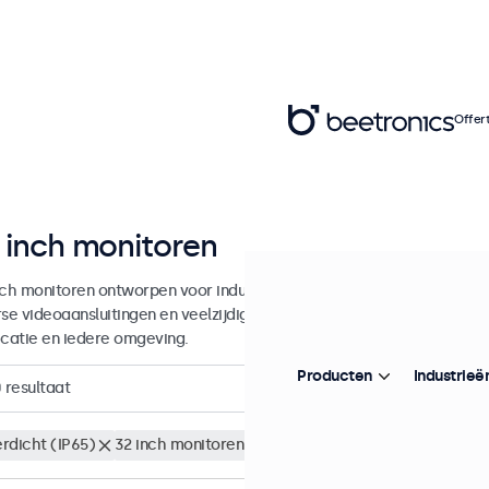
Offer
 inch monitoren
nch monitoren ontworpen voor industrieel en commercieel gebruik. 
rse videoaansluitingen en veelzijdige montageopties, waarmee ze naad
icatie en iedere omgeving.
Producten
Industrieë
0
resultaat
rdicht (IP65)
32 inch monitoren
Wis alle filters