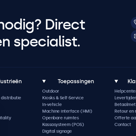
nodig? Direct
 specialist.
dustrieën
Toepassingen
Kla
Outdoor
Helpcente
distributie
Kiosks & Self-Service
Levertijde
In-vehicle
Betaalme
Machine interface (HMI)
Retour en 
tality
Openbare ruimtes
Offerte a
Kassasysteem (POS)
Contact
Digital signage