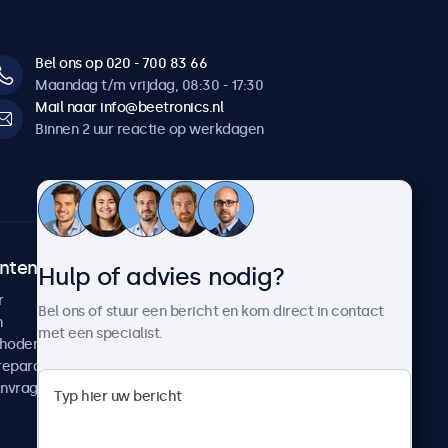
Bel ons op 020 - 700 83 66
Maandag t/m vrijdag, 08:30 - 17:30
Mail naar info@beetronics.nl
Binnen 2 uur reactie op werkdagen
ntenservice
Over Beetronics
Hulp of advies nodig?
r
Klantcases
Bel ons of stuur een bericht en kom direct in contact
n
Nieuws en updates
met een specialist.
thoden
Over ons
reparatie
Werken bij Beetronics
anvragen
Algemene voorwaarden
Privacyverklaring