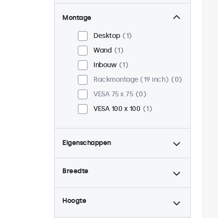
Montage
Desktop
1
Wand
1
Inbouw
1
Rackmontage (19 inch)
0
VESA 75 x 75
0
VESA 100 x 100
1
Eigenschappen
4:3 / 5:4
0
Breedte
9-36 Volt
1
Dimbaar
1
Hoogte
USB mediaplayer
1
Continu gebruik (24/7)
1