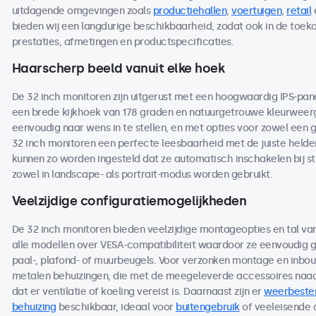
uitdagende omgevingen zoals
productiehallen
,
voertuigen
,
retail
bieden wij een langdurige beschikbaarheid, zodat ook in de toe
prestaties, afmetingen en productspecificaties.
Haarscherp beeld vanuit elke hoek
De 32 inch monitoren zijn uitgerust met een hoogwaardig IPS-pan
een brede kijkhoek van 178 graden en natuurgetrouwe kleurweerga
eenvoudig naar wens in te stellen, en met opties voor zowel een 
32 inch monitoren een perfecte leesbaarheid met de juiste helderh
kunnen zo worden ingesteld dat ze automatisch inschakelen bij s
zowel in landscape- als portrait-modus worden gebruikt.
Veelzijdige configuratiemogelijkheden
De 32 inch monitoren bieden veelzijdige montageopties en tal va
alle modellen over VESA-compatibiliteit waardoor ze eenvoudig
paal-, plafond- of muurbeugels. Voor verzonken montage en inbou
metalen behuizingen, die met de meegeleverde accessoires naad
dat er ventilatie of koeling vereist is. Daarnaast zijn er
weerbeste
behuizing
beschikbaar, ideaal voor
buitengebruik
of veeleisende