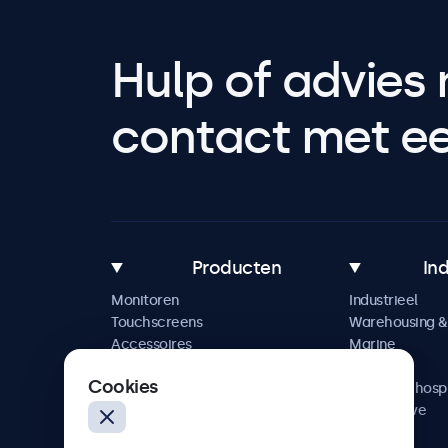
Hulp of advies 
contact met een
Producten
In
Monitoren
Industrieel
Touchscreens
Warehousing & 
Accessoires
Marine
Maatwerkoplossingen
Retail
Cookies
Horeca & hospi
Automotive
Railway