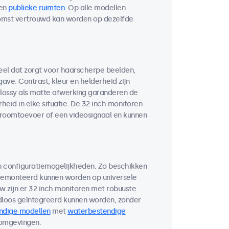
en
publieke ruimten
. Op alle modellen
komst vertrouwd kan worden op dezelfde
eel dat zorgt voor haarscherpe beelden,
ve. Contrast, kleur en helderheid zijn
glossy als matte afwerking garanderen de
eid in elke situatie. De 32 inch monitoren
troomtoevoer of een videosignaal en kunnen
n configuratiemogelijkheden. Zo beschikken
 gemonteerd kunnen worden op universele
w zijn er 32 inch monitoren met robuuste
loos geïntegreerd kunnen worden, zonder
ndige modellen
met
waterbestendige
 omgevingen.