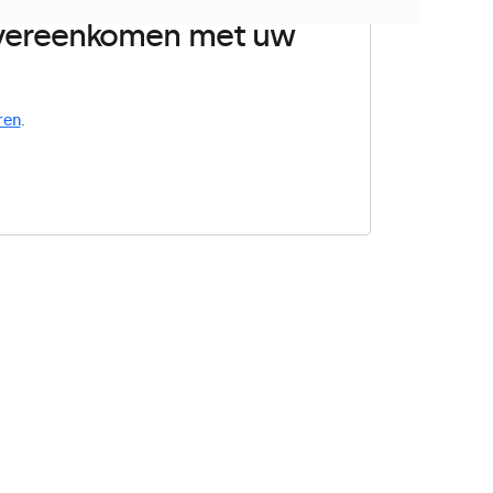
 overeenkomen met uw
ren
.