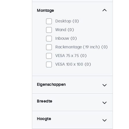
Montage
Desktop
0
Wand
0
Inbouw
0
Rackmontage (19 inch)
0
VESA 75 x 75
0
VESA 100 x 100
0
Eigenschappen
4:3 / 5:4
0
Breedte
9-36 Volt
0
Dimbaar
0
Hoogte
USB mediaplayer
0
Continu gebruik (24/7)
0