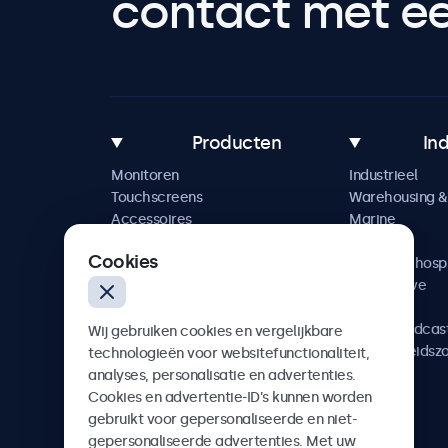
contact met een
Producten
In
Monitoren
Industrieel
Touchscreens
Warehousing & 
Accessoires
Marine
Maatwerkoplossingen
Retail
Cookies
Horeca & hospi
Automotive
Railway
AV & Broadcas
Wij gebruiken cookies en vergelijkbare
Gezondheidsz
technologieën voor websitefunctionaliteit,
analyses, personalisatie en advertenties.
Cookies en advertentie-ID’s kunnen worden
gebruikt voor gepersonaliseerde en niet-
gepersonaliseerde advertenties. Met uw