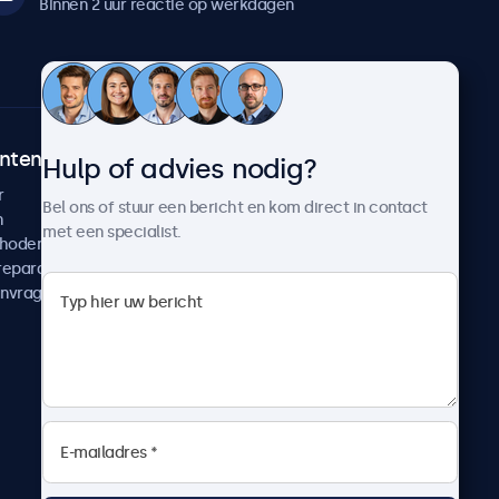
Binnen 2 uur reactie op werkdagen
ntenservice
Over Beetronics
Hulp of advies nodig?
r
Klantcases
Bel ons of stuur een bericht en kom direct in contact
n
Nieuws en updates
met een specialist.
thoden
Over ons
reparatie
Werken bij Beetronics
anvragen
Algemene voorwaarden
Privacyverklaring