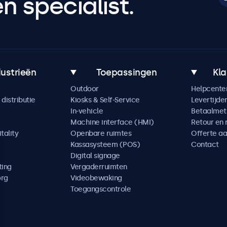
 specialist.
dustrieën
Toepassingen
Kla
Outdoor
Helpcente
distributie
Kiosks & Self-Service
Levertijde
In-vehicle
Betaalme
Machine interface (HMI)
Retour en 
tality
Openbare ruimtes
Offerte a
Kassasysteem (POS)
Contact
Digital signage
ting
Vergaderruimten
org
Videobewaking
Toegangscontrole