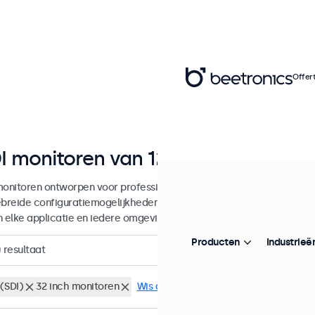
Offer
I monitoren van 12 tot 22 inch
monitoren ontworpen voor professionele toepassingen en continu geb
ebreide configuratiemogelijkheden en veelzijdige montageopties, w
in elke applicatie en iedere omgeving.
Producten
Industrieë
0
resultaat
(SDI)
32 inch monitoren
Wis alle filters