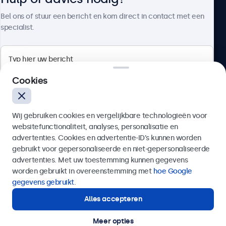
Over Beetronics
Bel ons of stuur een bericht en kom direct in contact met een
specialist.
Beetronics
Cookies
Bloemstraat 28, 1016LC Amsterdam, Nederland
Wij gebruiken cookies en vergelijkbare technologieën voor
4.8/5 door 5000+ bedrijven
websitefunctionaliteit, analyses, personalisatie en
Nederlands
advertenties. Cookies en advertentie-ID’s kunnen worden
gebruikt voor gepersonaliseerde en niet-gepersonaliseerde
Verzenden
advertenties. Met uw toestemming kunnen gegevens
worden gebruikt in overeenstemming met
hoe Google
Of bel ons op
020 - 700 83 66
gegevens gebruikt
.
Alles accepteren
Hulp of advies nodig?
Direct contact met een specialist.
Meer opties
© 2026 Beetronics