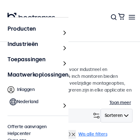
Producten
Monitoren
Industrieën
24 inch monitoren
Toepassingen
24 inch monitoren ontworpen voor industrieel en
Maatwerkoplossingen
commercieel gebruik. Deze 24 inch monitoren bieden
diverse videoaansluitingen en veelzijdige montageopties,
Inloggen
waarmee ze naadloos te integreren zijn in elke applicatie en
iedere omgeving.
Nederland
Toon meer
Filter (
0
)
Sorteren
Offerte aanvragen
Helpcenter
24 inch monitoren
BNC (SDI)
Wis alle filters