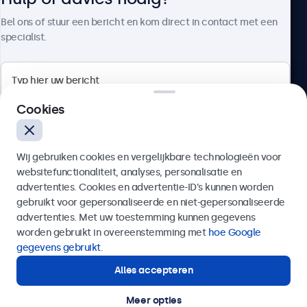
Over Beetronics
Bel ons of stuur een bericht en kom direct in contact met een
specialist.
Beetronics
Cookies
Bloemstraat 28, 1016LC Amsterdam, Nederland
Wij gebruiken cookies en vergelijkbare technologieën voor
4.8/5 door 5000+ bedrijven
websitefunctionaliteit, analyses, personalisatie en
Nederlands
advertenties. Cookies en advertentie-ID’s kunnen worden
gebruikt voor gepersonaliseerde en niet-gepersonaliseerde
Verzenden
advertenties. Met uw toestemming kunnen gegevens
worden gebruikt in overeenstemming met
hoe Google
Of bel ons op
020 - 700 83 66
gegevens gebruikt
.
Alles accepteren
Hulp of advies nodig?
Direct contact met een specialist.
Meer opties
© 2026 Beetronics