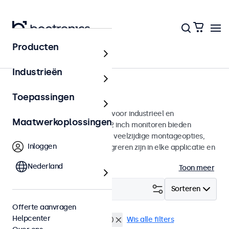
Producten
Monitoren
Industrieën
12 inch monitoren
Toepassingen
12 inch monitoren ontworpen voor industrieel en
Maatwerkoplossingen
commercieel gebruik. Deze 12 inch monitoren bieden
diverse videoaansluitingen en veelzijdige montageopties,
Inloggen
waarmee ze naadloos te integreren zijn in elke applicatie en
iedere omgeving.
Nederland
Toon meer
Filter (
0
)
Sorteren
Offerte aanvragen
Helpcenter
12 inch monitoren
BNC (SDI)
Wis alle filters