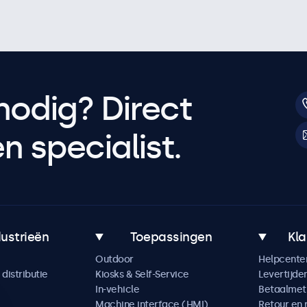
nodig? Direct
 specialist.
dustrieën
Toepassingen
Kla
Outdoor
Helpcente
distributie
Kiosks & Self-Service
Levertijde
In-vehicle
Betaalme
Machine interface (HMI)
Retour en 