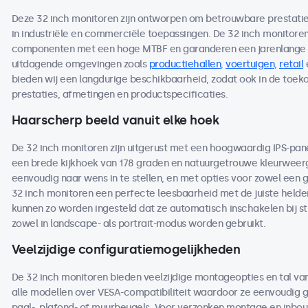
Deze 32 inch monitoren zijn ontworpen om betrouwbare prestaties 
in industriële en commerciële toepassingen. De 32 inch monitor
componenten met een hoge MTBF en garanderen een jarenlange b
uitdagende omgevingen zoals
productiehallen
,
voertuigen
,
retail
bieden wij een langdurige beschikbaarheid, zodat ook in de toe
prestaties, afmetingen en productspecificaties.
Haarscherp beeld vanuit elke hoek
De 32 inch monitoren zijn uitgerust met een hoogwaardig IPS-pan
een brede kijkhoek van 178 graden en natuurgetrouwe kleurweerga
eenvoudig naar wens in te stellen, en met opties voor zowel een 
32 inch monitoren een perfecte leesbaarheid met de juiste helderh
kunnen zo worden ingesteld dat ze automatisch inschakelen bij s
zowel in landscape- als portrait-modus worden gebruikt.
Veelzijdige configuratiemogelijkheden
De 32 inch monitoren bieden veelzijdige montageopties en tal va
alle modellen over VESA-compatibiliteit waardoor ze eenvoudig
paal-, plafond- of muurbeugels. Voor verzonken montage en inbou