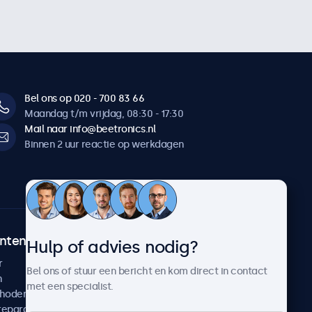
Bel ons op 020 - 700 83 66
Maandag t/m vrijdag, 08:30 - 17:30
Mail naar info@beetronics.nl
Binnen 2 uur reactie op werkdagen
ntenservice
Over Beetronics
Hulp of advies nodig?
r
Klantcases
Bel ons of stuur een bericht en kom direct in contact
n
Nieuws en updates
met een specialist.
thoden
Over ons
reparatie
Werken bij Beetronics