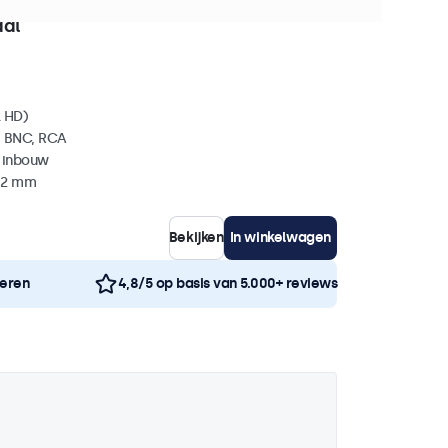
0+ stuks beschikbaar
aal
l HD)
, BNC, RCA
 inbouw
 42 mm
Bekijken
In winkelwagen
neren
4,8/5 op basis van 5.000+ reviews