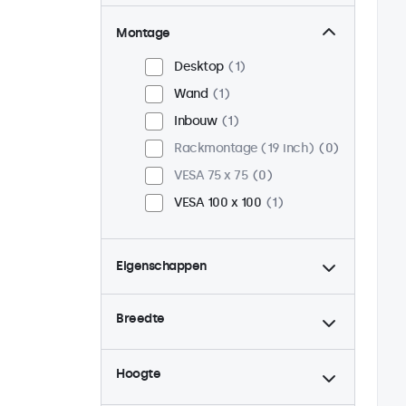
Montage
Desktop
1
Wand
1
Inbouw
1
Rackmontage (19 inch)
0
VESA 75 x 75
0
VESA 100 x 100
1
Eigenschappen
4:3 / 5:4
0
Breedte
9-36 Volt
1
Dimbaar
1
Hoogte
USB mediaplayer
1
Continu gebruik (24/7)
1