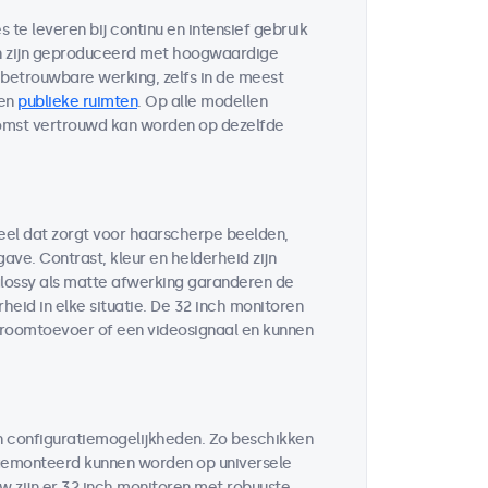
te leveren bij continu en intensief gebruik
en zijn geproduceerd met hoogwaardige
etrouwbare werking, zelfs in de meest
en
publieke ruimten
. Op alle modellen
komst vertrouwd kan worden op dezelfde
eel dat zorgt voor haarscherpe beelden,
ve. Contrast, kleur en helderheid zijn
glossy als matte afwerking garanderen de
eid in elke situatie. De 32 inch monitoren
troomtoevoer of een videosignaal en kunnen
n configuratiemogelijkheden. Zo beschikken
 gemonteerd kunnen worden op universele
w zijn er 32 inch monitoren met robuuste