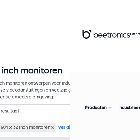
Offer
 inch monitoren
nch monitoren ontworpen voor industrieel en commercieel gebruik. 
rse videoaansluitingen en veelzijdige montageopties, waarmee ze naad
icatie en iedere omgeving.
Producten
Industrieë
resultaat
601
32 inch monitoren
Wis alle filters