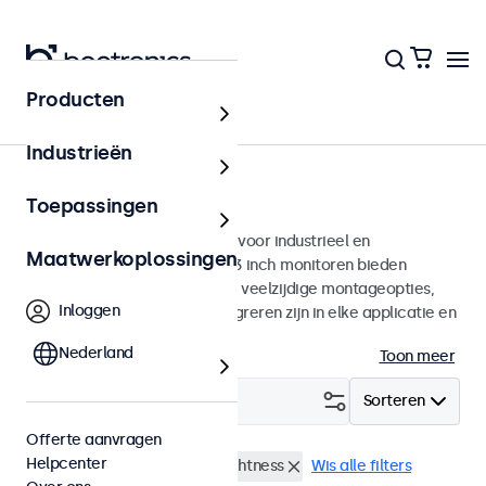
Producten
Monitoren
Industrieën
13 inch monitoren
Toepassingen
13 inch monitoren ontworpen voor industrieel en
Maatwerkoplossingen
commercieel gebruik. Deze 13 inch monitoren bieden
diverse videoaansluitingen en veelzijdige montageopties,
Inloggen
waarmee ze naadloos te integreren zijn in elke applicatie en
iedere omgeving.
Nederland
Toon meer
Filter (
0
)
Sorteren
Offerte aanvragen
Helpcenter
13 inch monitoren
High-brightness
Wis alle filters