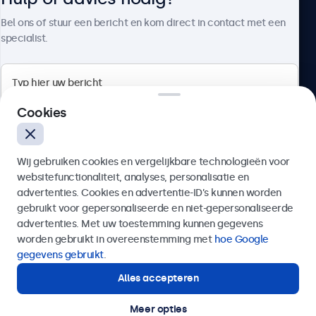
Over Beetronics
Bel ons of stuur een bericht en kom direct in contact met een
specialist.
Beetronics
Cookies
Bloemstraat 28, 1016LC Amsterdam, Nederland
Wij gebruiken cookies en vergelijkbare technologieën voor
4.8/5 door 5000+ bedrijven
websitefunctionaliteit, analyses, personalisatie en
Nederlands
advertenties. Cookies en advertentie-ID’s kunnen worden
gebruikt voor gepersonaliseerde en niet-gepersonaliseerde
Verzenden
advertenties. Met uw toestemming kunnen gegevens
worden gebruikt in overeenstemming met
hoe Google
Of bel ons op
020 - 700 83 66
gegevens gebruikt
.
Alles accepteren
Hulp of advies nodig?
Direct contact met een specialist.
Meer opties
© 2026 Beetronics