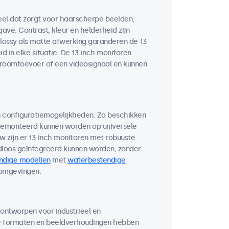
eel dat zorgt voor haarscherpe beelden,
ve. Contrast, kleur en helderheid zijn
glossy als matte afwerking garanderen de 13
 in elke situatie. De 13 inch monitoren
troomtoevoer of een videosignaal en kunnen
n configuratiemogelijkheden. Zo beschikken
 gemonteerd kunnen worden op universele
w zijn er 13 inch monitoren met robuuste
loos geïntegreerd kunnen worden, zonder
ndige modellen
met
waterbestendige
 omgevingen.
 ontworpen voor industrieel en
de formaten en beeldverhoudingen hebben