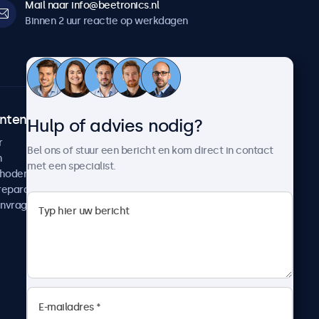
Mail naar info@beetronics.nl
Binnen 2 uur reactie op werkdagen
ntenservice
Over Beetronics
Hulp of advies nodig?
r
Klantcases
Bel ons of stuur een bericht en kom direct in contact
n
Nieuws en updates
met een specialist.
thoden
Over ons
reparatie
Werken bij Beetronics
anvragen
Algemene voorwaarden
Privacyverklaring