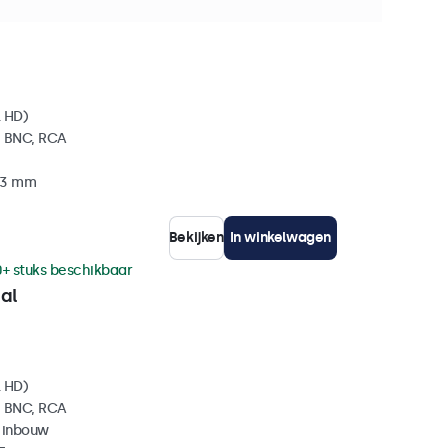
achte verzending binnen 10-12 dagen
l HD)
, BNC, RCA
 33 mm
Bekijken
In winkelwagen
0+ stuks beschikbaar
al
l HD)
, BNC, RCA
 inbouw