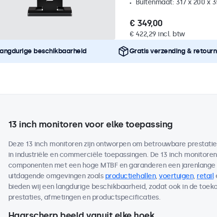
Buitenmaat: 317 x 200 x 
€ 349,00
€ 422,29 incl. btw
angdurige beschikbaarheid
Gratis verzending & retour
13 inch monitoren voor elke toepassing
Deze 13 inch monitoren zijn ontworpen om betrouwbare prestaties 
in industriële en commerciële toepassingen. De 13 inch monitor
componenten met een hoge MTBF en garanderen een jarenlange b
uitdagende omgevingen zoals
productiehallen
,
voertuigen
,
retail
bieden wij een langdurige beschikbaarheid, zodat ook in de toe
prestaties, afmetingen en productspecificaties.
Haarscherp beeld vanuit elke hoek