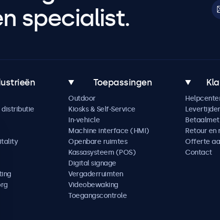
 specialist.
dustrieën
Toepassingen
Kla
Outdoor
Helpcente
distributie
Kiosks & Self-Service
Levertijde
In-vehicle
Betaalme
Machine interface (HMI)
Retour en 
tality
Openbare ruimtes
Offerte a
Kassasysteem (POS)
Contact
Digital signage
ting
Vergaderruimten
org
Videobewaking
Toegangscontrole