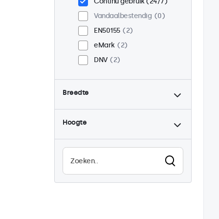
Continu gebruik (24/7)
Vandaalbestendig
0
EN50155
2
eMark
2
DNV
2
Breedte
Hoogte