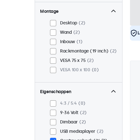
Montage
Desktop
2
Wand
2
L
Inbouw
1
Rackmontage (19 inch)
2
VESA 75 x 75
2
VESA 100 x 100
0
Eigenschappen
4:3 / 5:4
0
9-36 Volt
2
Dimbaar
2
USB mediaplayer
2