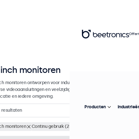
Offer
 inch monitoren
nch monitoren ontworpen voor industrieel en commercieel gebruik. D
rse videoaansluitingen en veelzijdige montageopties, waarmee ze naad
icatie en iedere omgeving.
Producten
Industrieë
resultaten
nch monitoren
Continu gebruik (24/7)
Wis alle filters