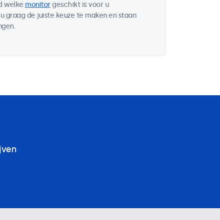
wd welke
monitor
geschikt is voor u
u graag de juiste keuze te maken en staan
ngen.
jven