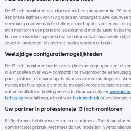
De 13 inch monitoren zijn uitgerust met een hoogwaardig IPS-pan
een brede kijkhoek van 178 graden en natuurgetrouwe kleurweerga
eenvoudig naar wens in te stellen, en met opties voor zowel een 
inch monitoren een perfecte leesbaarheid met de juiste helderheid
kunnen zo worden ingesteld dat ze automatisch inschakelen bij s
zowel in landscape- als portrait-modus worden gebruikt.
Veelzijdige configuratiemogelijkheden
De 13 inch monitoren bieden veelzijdige montageopties en tal va
alle modellen over VESA-compatibiliteit waardoor ze eenvoudig
paal-, plafond- of muurbeugels. Voor verzonken montage en inbou
metalen behuizingen, die met de meegeleverde accessoires naad
dat er ventilatie of koeling vereist is. Daarnaast zijn er
weerbeste
behuizing
beschikbaar, ideaal voor
buitengebruik
of veeleisende
Uw partner in professionele 13 inch monitoren
Bij Beetronics hebben wij een ruim assortiment 13 inch monitoren
commercieel gebruik. Met meer dan 60 modellen in verschillen