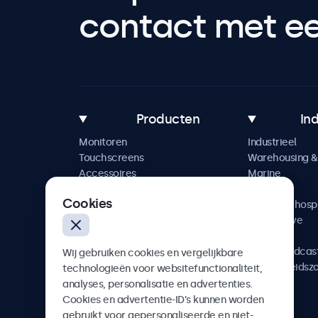
contact met een
Producten
In
Monitoren
Industrieel
Touchscreens
Warehousing & 
Accessoires
Marine
Maatwerkoplossingen
Retail
Cookies
Horeca & hospi
Automotive
Railway
AV & Broadcas
Wij gebruiken cookies en vergelijkbare
Gezondheidsz
technologieën voor websitefunctionaliteit,
analyses, personalisatie en advertenties.
Cookies en advertentie-ID’s kunnen worden
gebruikt voor gepersonaliseerde en niet-