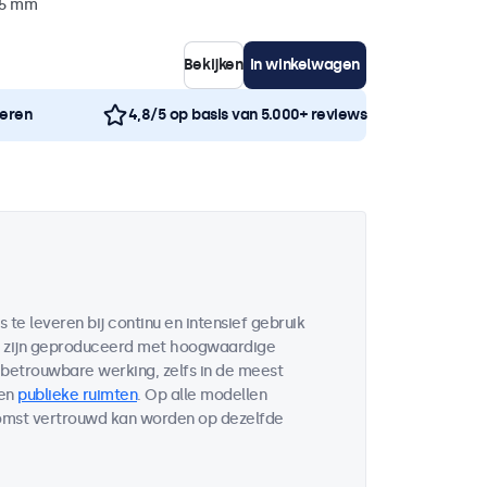
35 mm
Bekijken
In winkelwagen
neren
4,8/5 op basis van 5.000+ reviews
te leveren bij continu en intensief gebruik
en zijn geproduceerd met hoogwaardige
etrouwbare werking, zelfs in de meest
en
publieke ruimten
. Op alle modellen
komst vertrouwd kan worden op dezelfde