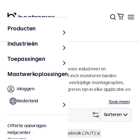
Producten
Monitoren
Industrieën
10 inch monitoren
Toepassingen
10 inch monitoren ontworpen voor industrieel en
Maatwerkoplossingen
commercieel gebruik. Deze 10 inch monitoren bieden
diverse videoaansluitingen en veelzijdige montageopties,
Inloggen
waarmee ze naadloos te integreren zijn in elke applicatie en
iedere omgeving.
Nederland
Toon meer
Filter (
3
)
Sorteren
Offerte aanvragen
Helpcenter
10 inch monitoren
Continu gebruik (24/7)