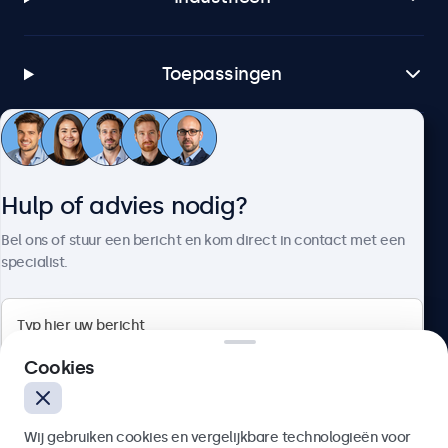
Toepassingen
Klantenservice
Hulp of advies nodig?
Over Beetronics
Bel ons of stuur een bericht en kom direct in contact met een
specialist.
Beetronics
Cookies
Bloemstraat 28, 1016LC Amsterdam, Nederland
Wij gebruiken cookies en vergelijkbare technologieën voor
4.8/5 door 5000+ bedrijven