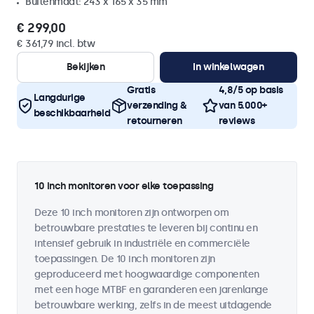
Buitenmaat: 243 x 165 x 35 mm
€ 299,00
€ 361,79 incl. btw
Bekijken
In winkelwagen
Gratis
4,8/5 op basis
Langdurige
verzending &
van 5.000+
beschikbaarheid
retourneren
reviews
10 inch monitoren voor elke toepassing
Deze 10 inch monitoren zijn ontworpen om
betrouwbare prestaties te leveren bij continu en
intensief gebruik in industriële en commerciële
toepassingen. De 10 inch monitoren zijn
geproduceerd met hoogwaardige componenten
met een hoge MTBF en garanderen een jarenlange
betrouwbare werking, zelfs in de meest uitdagende