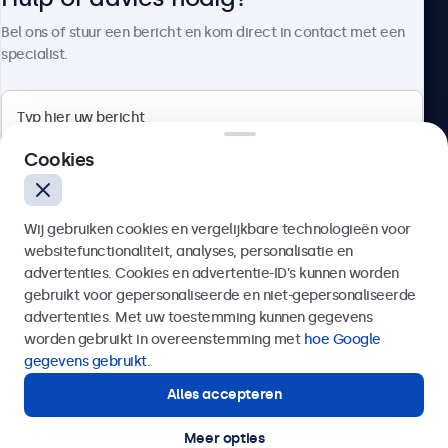
Over Beetronics
Bel ons of stuur een bericht en kom direct in contact met een
specialist.
Beetronics
Cookies
Bloemstraat 28, 1016LC Amsterdam, Nederland
Wij gebruiken cookies en vergelijkbare technologieën voor
4.8/5 door 5000+ bedrijven
websitefunctionaliteit, analyses, personalisatie en
Nederlands
advertenties. Cookies en advertentie-ID’s kunnen worden
gebruikt voor gepersonaliseerde en niet-gepersonaliseerde
Verzenden
advertenties. Met uw toestemming kunnen gegevens
worden gebruikt in overeenstemming met
hoe Google
Of bel ons op
020 - 700 83 66
gegevens gebruikt
.
Alles accepteren
Hulp of advies nodig?
Direct contact met een specialist.
Meer opties
© 2026 Beetronics