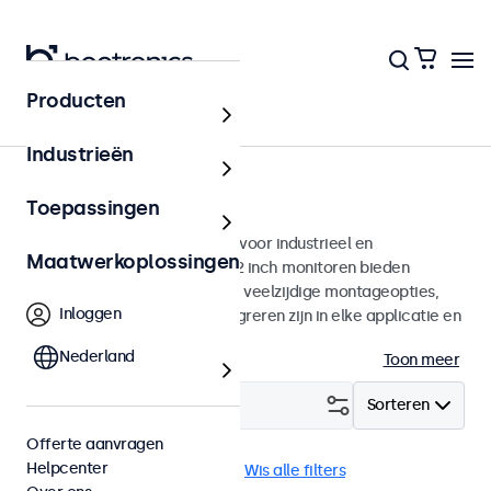
Producten
Monitoren
Industrieën
12 inch monitoren
Toepassingen
12 inch monitoren ontworpen voor industrieel en
Maatwerkoplossingen
commercieel gebruik. Deze 12 inch monitoren bieden
diverse videoaansluitingen en veelzijdige montageopties,
Inloggen
waarmee ze naadloos te integreren zijn in elke applicatie en
iedere omgeving.
Nederland
Toon meer
Filter (
0
)
Sorteren
Offerte aanvragen
Helpcenter
12 inch monitoren
USB-C
Wis alle filters