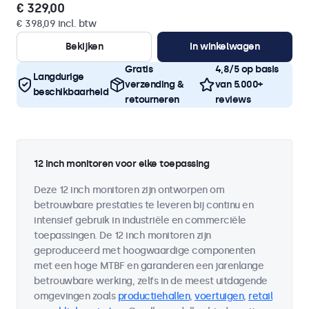
€ 329,00
€ 398,09 incl. btw
Bekijken
In winkelwagen
Gratis
4,8/5 op basis
Langdurige
verzending &
van 5.000+
beschikbaarheid
retourneren
reviews
12 inch monitoren voor elke toepassing
Deze 12 inch monitoren zijn ontworpen om
betrouwbare prestaties te leveren bij continu en
intensief gebruik in industriële en commerciële
toepassingen. De 12 inch monitoren zijn
geproduceerd met hoogwaardige componenten
met een hoge MTBF en garanderen een jarenlange
betrouwbare werking, zelfs in de meest uitdagende
omgevingen zoals
productiehallen
,
voertuigen
,
retail