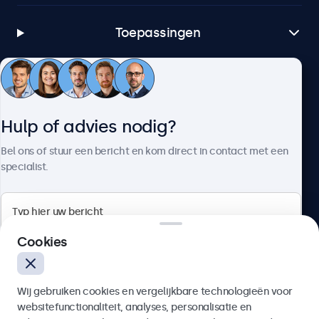
Toepassingen
Klantenservice
Hulp of advies nodig?
Over Beetronics
Bel ons of stuur een bericht en kom direct in contact met een
specialist.
Beetronics
Cookies
Bloemstraat 28, 1016LC Amsterdam, Nederland
Wij gebruiken cookies en vergelijkbare technologieën voor
4.8/5 door 5000+ bedrijven
websitefunctionaliteit, analyses, personalisatie en
Nederlands