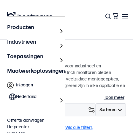
Producten
Monitoren
Industrieën
12 inch monitoren
Toepassingen
12 inch monitoren ontworpen voor industrieel en
Maatwerkoplossingen
commercieel gebruik. Deze 12 inch monitoren bieden
diverse videoaansluitingen en veelzijdige montageopties,
Inloggen
waarmee ze naadloos te integreren zijn in elke applicatie en
iedere omgeving.
Nederland
Toon meer
Filter (
3
)
Sorteren
Offerte aanvragen
Helpcenter
12 inch monitoren
Wand
Wis alle filters