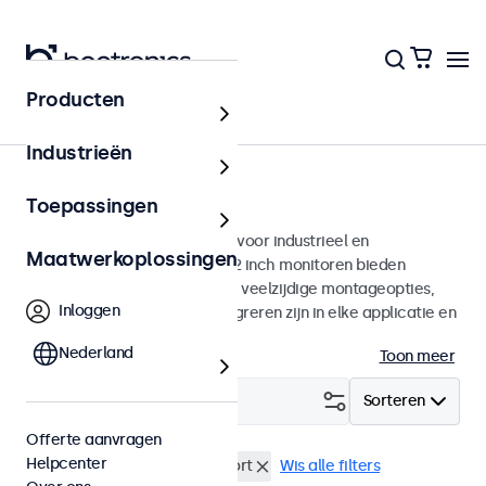
Producten
Monitoren
Industrieën
12 inch monitoren
Toepassingen
12 inch monitoren ontworpen voor industrieel en
Maatwerkoplossingen
commercieel gebruik. Deze 12 inch monitoren bieden
diverse videoaansluitingen en veelzijdige montageopties,
Inloggen
waarmee ze naadloos te integreren zijn in elke applicatie en
iedere omgeving.
Nederland
Toon meer
Filter (
0
)
Sorteren
Offerte aanvragen
Helpcenter
12 inch monitoren
DisplayPort
Wis alle filters