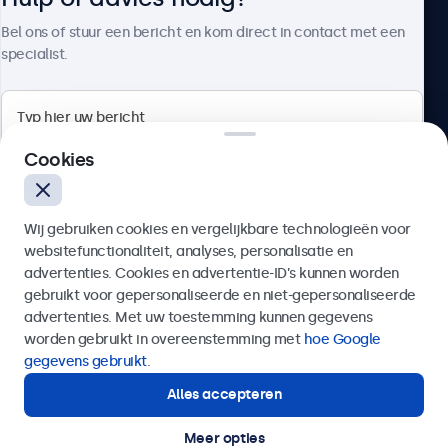
Over Beetronics
Bel ons of stuur een bericht en kom direct in contact met een
specialist.
Beetronics
Cookies
Bloemstraat 28, 1016LC Amsterdam, Nederland
Wij gebruiken cookies en vergelijkbare technologieën voor
4.8/5 door 5000+ bedrijven
websitefunctionaliteit, analyses, personalisatie en
Nederlands
advertenties. Cookies en advertentie-ID’s kunnen worden
gebruikt voor gepersonaliseerde en niet-gepersonaliseerde
Verzenden
advertenties. Met uw toestemming kunnen gegevens
worden gebruikt in overeenstemming met
hoe Google
Of bel ons op
020 - 700 83 66
gegevens gebruikt
.
Alles accepteren
Hulp of advies nodig?
Direct contact met een specialist.
Meer opties
© 2026 Beetronics