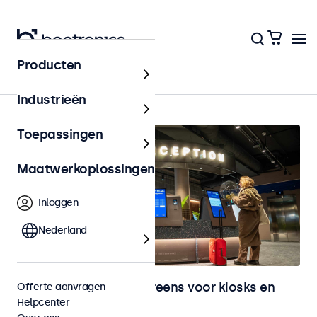
Producten
Home
Industrieën
Toepassingen
Maatwerkoplossingen
Inloggen
Nederland
Monitoren en touchscreens voor kiosks en
Offerte aanvragen
Helpcenter
selfservice