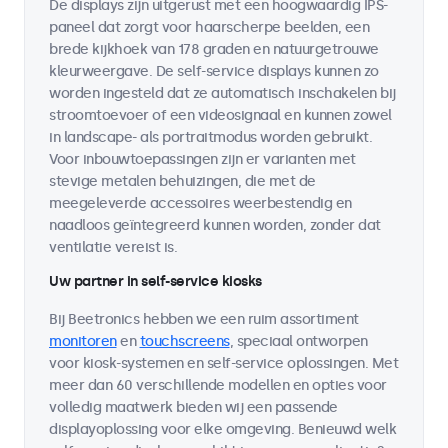
De displays zijn uitgerust met een hoogwaardig IPS-
paneel dat zorgt voor haarscherpe beelden, een
brede kijkhoek van 178 graden en natuurgetrouwe
kleurweergave. De self-service displays kunnen zo
worden ingesteld dat ze automatisch inschakelen bij
stroomtoevoer of een videosignaal en kunnen zowel
in landscape- als portraitmodus worden gebruikt.
Voor inbouwtoepassingen zijn er varianten met
stevige metalen behuizingen, die met de
meegeleverde accessoires weerbestendig en
naadloos geïntegreerd kunnen worden, zonder dat
ventilatie vereist is.
Uw partner in self-service kiosks
Bij Beetronics hebben we een ruim assortiment
monitoren
en
touchscreens
, speciaal ontworpen
voor kiosk-systemen en self-service oplossingen. Met
meer dan 60 verschillende modellen en opties voor
volledig maatwerk bieden wij een passende
displayoplossing voor elke omgeving. Benieuwd welk