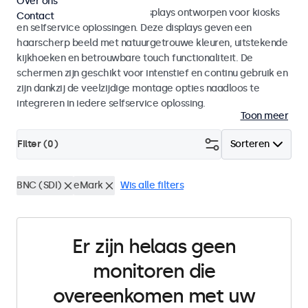
Over ons
Monitoren en touchscreen displays ontworpen voor kiosks
Contact
en selfservice oplossingen. Deze displays geven een
haarscherp beeld met natuurgetrouwe kleuren, uitstekende
kijkhoeken en betrouwbare touch functionaliteit. De
schermen zijn geschikt voor intenstief en continu gebruik en
zijn dankzij de veelzijdige montage opties naadloos te
integreren in iedere selfservice oplossing.
Toon meer
Filter (
0
)
Sorteren
BNC (SDI)
eMark
Wis alle filters
Er zijn helaas geen
monitoren die
overeenkomen met uw