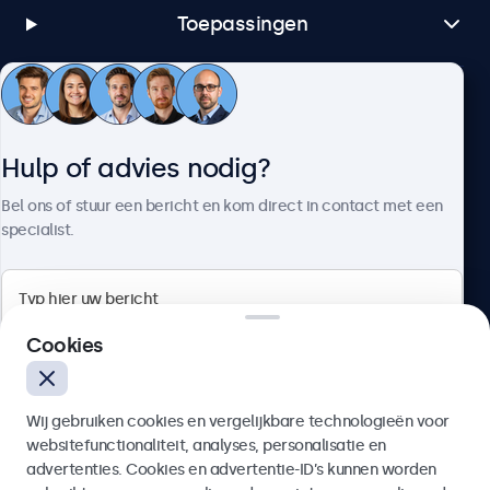
Toepassingen
Klantenservice
Hulp of advies nodig?
Over Beetronics
Bel ons of stuur een bericht en kom direct in contact met een
specialist.
Beetronics
Cookies
Bloemstraat 28, 1016LC Amsterdam, Nederland
Wij gebruiken cookies en vergelijkbare technologieën voor
4.8/5 door 5000+ bedrijven
websitefunctionaliteit, analyses, personalisatie en
Nederlands
advertenties. Cookies en advertentie-ID’s kunnen worden