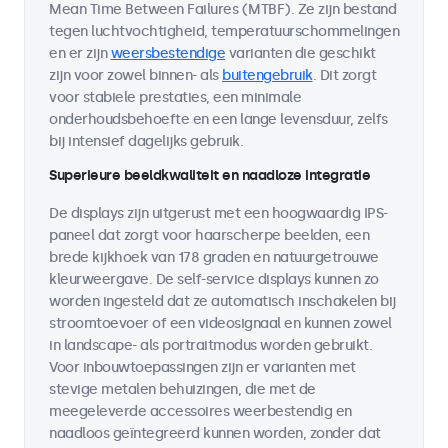
Mean Time Between Failures (MTBF). Ze zijn bestand
tegen luchtvochtigheid, temperatuurschommelingen
en er zijn
weersbestendige
varianten die geschikt
zijn voor zowel binnen- als
buitengebruik
. Dit zorgt
voor stabiele prestaties, een minimale
onderhoudsbehoefte en een lange levensduur, zelfs
bij intensief dagelijks gebruik.
Superieure beeldkwaliteit en naadloze integratie
De displays zijn uitgerust met een hoogwaardig IPS-
paneel dat zorgt voor haarscherpe beelden, een
brede kijkhoek van 178 graden en natuurgetrouwe
kleurweergave. De self-service displays kunnen zo
worden ingesteld dat ze automatisch inschakelen bij
stroomtoevoer of een videosignaal en kunnen zowel
in landscape- als portraitmodus worden gebruikt.
Voor inbouwtoepassingen zijn er varianten met
stevige metalen behuizingen, die met de
meegeleverde accessoires weerbestendig en
naadloos geïntegreerd kunnen worden, zonder dat