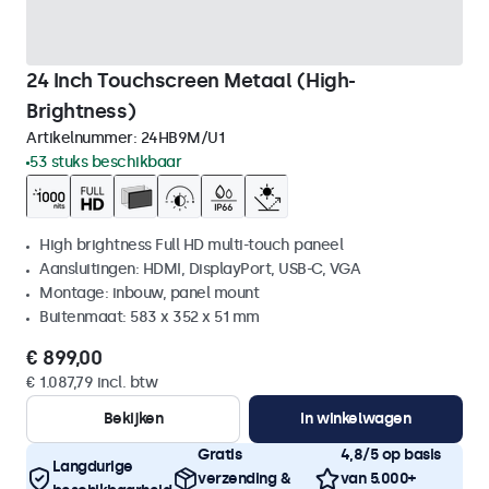
24 Inch Touchscreen Metaal (High-
Brightness)
Artikelnummer:
24HB9M/U1
53 stuks beschikbaar
High brightness Full HD multi-touch paneel
Aansluitingen: HDMI, DisplayPort, USB-C, VGA
Montage: inbouw, panel mount
Buitenmaat: 583 x 352 x 51 mm
€ 899,00
€ 1.087,79 incl. btw
Bekijken
In winkelwagen
Gratis
4,8/5 op basis
Langdurige
verzending &
van 5.000+