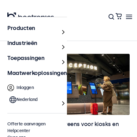
Producten
Kiosks & Self-Service
Industrieën
Toepassingen
Maatwerkoplossingen
Inloggen
Nederland
Monitoren en touchscreens voor kiosks en
Offerte aanvragen
Helpcenter
selfservice