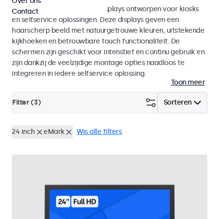
Over ons
Monitoren en touchscreen displays ontworpen voor kiosks
Contact
en selfservice oplossingen. Deze displays geven een
haarscherp beeld met natuurgetrouwe kleuren, uitstekende
kijkhoeken en betrouwbare touch functionaliteit. De
schermen zijn geschikt voor intenstief en continu gebruik en
zijn dankzij de veelzijdige montage opties naadloos te
integreren in iedere selfservice oplossing.
Toon meer
Filter (
3
)
Sorteren
24 inch
eMark
Wis alle filters