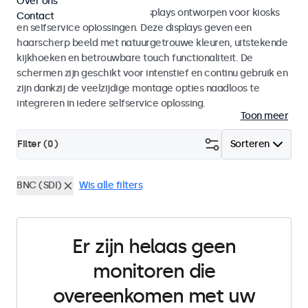
Over ons
Monitoren en touchscreen displays ontworpen voor kiosks
Contact
en selfservice oplossingen. Deze displays geven een
haarscherp beeld met natuurgetrouwe kleuren, uitstekende
kijkhoeken en betrouwbare touch functionaliteit. De
schermen zijn geschikt voor intenstief en continu gebruik en
zijn dankzij de veelzijdige montage opties naadloos te
integreren in iedere selfservice oplossing.
Toon meer
Filter (
0
)
Sorteren
BNC (SDI)
Wis alle filters
Er zijn helaas geen
monitoren die
overeenkomen met uw