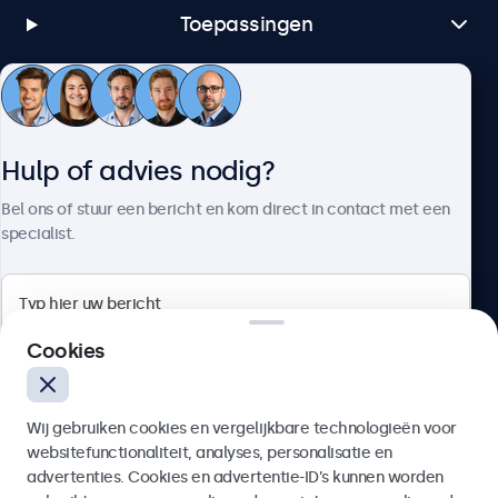
Toepassingen
Klantenservice
Hulp of advies nodig?
Over Beetronics
Bel ons of stuur een bericht en kom direct in contact met een
specialist.
Beetronics
Cookies
Bloemstraat 28, 1016LC Amsterdam, Nederland
Wij gebruiken cookies en vergelijkbare technologieën voor
4.8/5 door 5000+ bedrijven
websitefunctionaliteit, analyses, personalisatie en
Nederlands
advertenties. Cookies en advertentie-ID’s kunnen worden