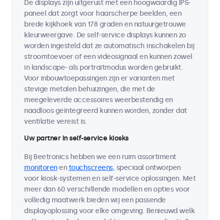
De displays zijn uitgerust met een hoogwaardig IPS-
paneel dat zorgt voor haarscherpe beelden, een
brede kijkhoek van 178 graden en natuurgetrouwe
kleurweergave. De self-service displays kunnen zo
worden ingesteld dat ze automatisch inschakelen bij
stroomtoevoer of een videosignaal en kunnen zowel
in landscape- als portraitmodus worden gebruikt.
Voor inbouwtoepassingen zijn er varianten met
stevige metalen behuizingen, die met de
meegeleverde accessoires weerbestendig en
naadloos geïntegreerd kunnen worden, zonder dat
ventilatie vereist is.
Uw partner in self-service kiosks
Bij Beetronics hebben we een ruim assortiment
monitoren
en
touchscreens
, speciaal ontworpen
voor kiosk-systemen en self-service oplossingen. Met
meer dan 60 verschillende modellen en opties voor
volledig maatwerk bieden wij een passende
displayoplossing voor elke omgeving. Benieuwd welk