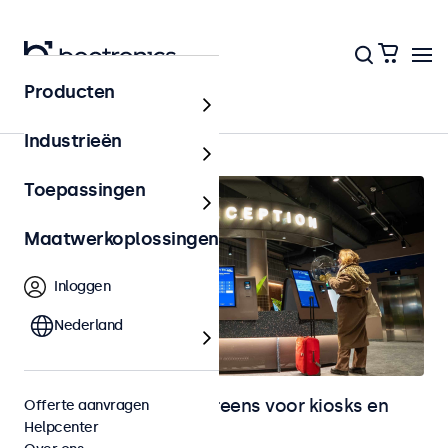
Producten
Home
Industrieën
Toepassingen
Maatwerkoplossingen
Inloggen
Nederland
Monitoren en touchscreens voor kiosks en
Offerte aanvragen
Helpcenter
selfservice