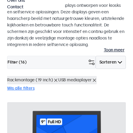
Over ons
Monitoren en touchscreen displays ontworpen voor kiosks
Contact
en selfservice oplossingen. Deze displays geven een
haarscherp beeld met natuurgetrouwe kleuren, uitstekende
kijkhoeken en betrouwbare touch functionaliteit. De
schermen zijn geschikt voor intenstief en continu gebruik en
zijn dankzij de veelzijdige montage opties naadloos te
integreren in iedere selfservice oplossing.
Toon meer
Filter (
16
)
Sorteren
Rackmontage (19 inch)
USB mediaplayer
Wis alle filters