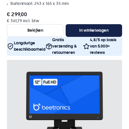
Buitenmaat: 243 x 165 x 35 mm
€ 299,00
€ 361,79 incl. btw
Bekijken
In winkelwagen
Gratis
4,8/5 op basis
Langdurige
verzending &
van 5.000+
beschikbaarheid
retourneren
reviews