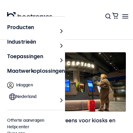
Producten
Home
Industrieën
Toepassingen
Maatwerkoplossingen
Inloggen
Nederland
Monitoren en touchscreens voor kiosks en
Offerte aanvragen
Helpcenter
selfservice