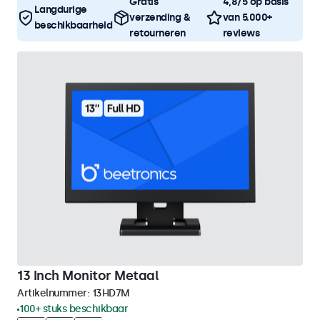
Gratis
4,8/5 op basis
Langdurige
verzending &
van 5.000+
beschikbaarheid
retourneren
reviews
13 Inch Monitor Metaal
Artikelnummer:
13HD7M
100+ stuks beschikbaar