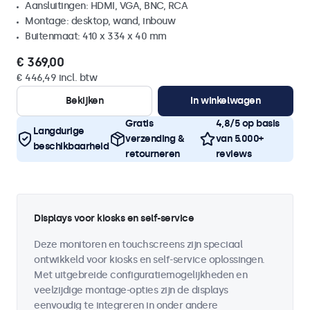
Aansluitingen: HDMI, VGA, BNC, RCA
Montage: desktop, wand, inbouw
Buitenmaat: 410 x 334 x 40 mm
€ 369,00
€ 446,49 incl. btw
Bekijken
In winkelwagen
Gratis
4,8/5 op basis
Langdurige
verzending &
van 5.000+
beschikbaarheid
retourneren
reviews
Displays voor kiosks en self-service
Deze monitoren en touchscreens zijn speciaal
ontwikkeld voor kiosks en self-service oplossingen.
Met uitgebreide configuratiemogelijkheden en
veelzijdige montage-opties zijn de displays
eenvoudig te integreren in onder andere