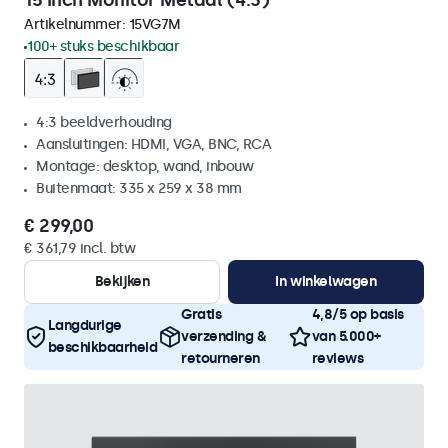
15 Inch Monitor Metaal (4:3)
Artikelnummer:
15VG7M
100+ stuks beschikbaar
4:3 beeldverhouding
Aansluitingen: HDMI, VGA, BNC, RCA
Montage: desktop, wand, inbouw
Buitenmaat: 335 x 259 x 38 mm
€ 299,00
€ 361,79 incl. btw
Bekijken
In winkelwagen
Gratis
4,8/5 op basis
Langdurige
verzending &
van 5.000+
beschikbaarheid
retourneren
reviews