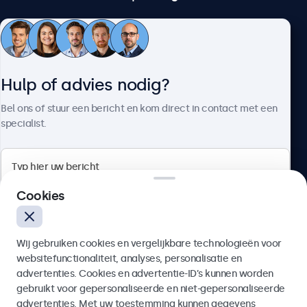
Klantenservice
Hulp of advies nodig?
Over Beetronics
Bel ons of stuur een bericht en kom direct in contact met een
specialist.
Beetronics
Cookies
Bloemstraat 28, 1016LC Amsterdam, Nederland
Wij gebruiken cookies en vergelijkbare technologieën voor
4.8/5 door 5000+ bedrijven
websitefunctionaliteit, analyses, personalisatie en
Nederlands
advertenties. Cookies en advertentie-ID’s kunnen worden
gebruikt voor gepersonaliseerde en niet-gepersonaliseerde
Verzenden
advertenties. Met uw toestemming kunnen gegevens