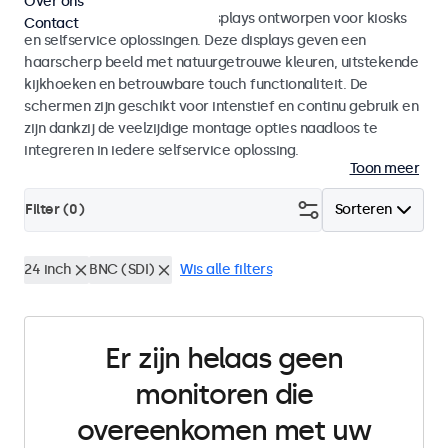
Over ons
Monitoren en touchscreen displays ontworpen voor kiosks
Contact
en selfservice oplossingen. Deze displays geven een
haarscherp beeld met natuurgetrouwe kleuren, uitstekende
kijkhoeken en betrouwbare touch functionaliteit. De
schermen zijn geschikt voor intenstief en continu gebruik en
zijn dankzij de veelzijdige montage opties naadloos te
integreren in iedere selfservice oplossing.
Toon meer
Filter (
0
)
Sorteren
24 inch
BNC (SDI)
Wis alle filters
Er zijn helaas geen
monitoren die
overeenkomen met uw