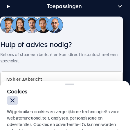
Toepassingen
Klantenservice
Hulp of advies nodig?
Over Beetronics
Bel ons of stuur een bericht en kom direct in contact met een
specialist.
Beetronics
Cookies
Bloemstraat 28, 1016LC Amsterdam, Nederland
Wij gebruiken cookies en vergelijkbare technologieën voor
4.8/5 door 5000+ bedrijven
websitefunctionaliteit, analyses, personalisatie en
Nederlands
advertenties. Cookies en advertentie-ID’s kunnen worden