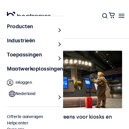
Producten
Kiosks & Self-Service
Industrieën
Toepassingen
Maatwerkoplossingen
Inloggen
Nederland
Monitoren en touchscreens voor kiosks en
Offerte aanvragen
Helpcenter
selfservice