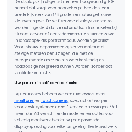
De displays zijn uitgerust met een hoogwaardig IPS-
paneel dat zorgt voor haarscherpe beelden, een
brede kijkhoek van 178 graden en natuurgetrouwe
kleurweergave. De self-service displays kunnen zo
worden ingesteld dat ze automatisch inschakelen bij
stroomtoevoer of een videosignaal en kunnen zowel
in landscape- als portraitmodus worden gebruikt.
Voor inbouwtoepassingen zijn er varianten met
stevige metalen behuizingen, die met de
meegeleverde accessoires weerbestendig en
naadloos geïntegreerd kunnen worden, zonder dat
ventilatie vereist is.
Uw partner in self-service kiosks
Bij Beetronics hebben we een ruim assortiment
monitoren
en
touchscreens
, speciaal ontworpen
voor kiosk-systemen en self-service oplossingen. Met
meer dan 60 verschillende modellen en opties voor
volledig maatwerk bieden wij een passende
displayoplossing voor elke omgeving. Benieuwd welk