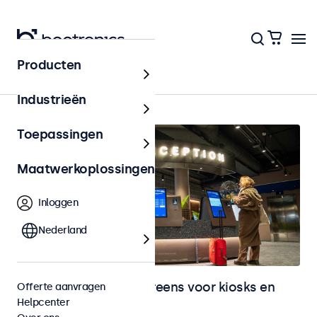
Producten
Kiosks & Self-Service
Industrieën
Toepassingen
Maatwerkoplossingen
Inloggen
Nederland
Monitoren en touchscreens voor kiosks en
Offerte aanvragen
Helpcenter
selfservice