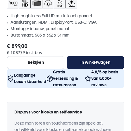
High brightness Full HD multi-touch paneel
Aansluitingen: HDMI, DisplayPort, USB-C, VGA
Montage: inbouw, panel mount
Buitenmaat: 583 x 352 x 51 mm
€ 899,00
€ 1.087,79 incl. btw
Bekijken
In winkelwagen
Gratis
4,8/5 op basis
Langdurige
verzending &
van 5.000+
beschikbaarheid
retourneren
reviews
Displays voor kiosks en self-service
Deze monitoren en touchscreens zijn speciaal
ontwikkeld voor kiosks en self-service oplossingen.