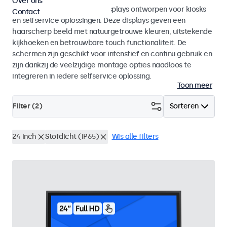
Over ons
Monitoren en touchscreen displays ontworpen voor kiosks
Contact
en selfservice oplossingen. Deze displays geven een
haarscherp beeld met natuurgetrouwe kleuren, uitstekende
kijkhoeken en betrouwbare touch functionaliteit. De
schermen zijn geschikt voor intenstief en continu gebruik en
zijn dankzij de veelzijdige montage opties naadloos te
integreren in iedere selfservice oplossing.
Toon meer
Filter (
2
)
Sorteren
24 inch
Stofdicht (IP65)
Wis alle filters