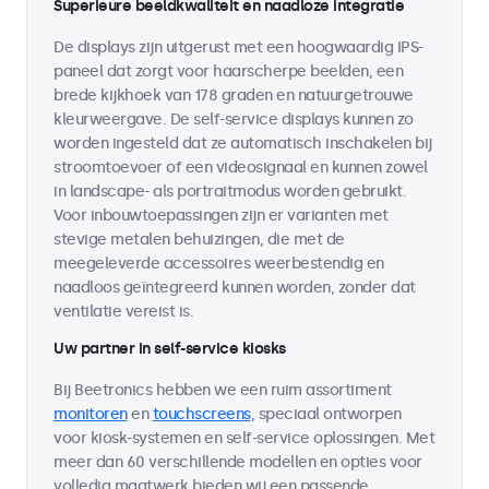
Superieure beeldkwaliteit en naadloze integratie
De displays zijn uitgerust met een hoogwaardig IPS-
paneel dat zorgt voor haarscherpe beelden, een
brede kijkhoek van 178 graden en natuurgetrouwe
kleurweergave. De self-service displays kunnen zo
worden ingesteld dat ze automatisch inschakelen bij
stroomtoevoer of een videosignaal en kunnen zowel
in landscape- als portraitmodus worden gebruikt.
Voor inbouwtoepassingen zijn er varianten met
stevige metalen behuizingen, die met de
meegeleverde accessoires weerbestendig en
naadloos geïntegreerd kunnen worden, zonder dat
ventilatie vereist is.
Uw partner in self-service kiosks
Bij Beetronics hebben we een ruim assortiment
monitoren
en
touchscreens
, speciaal ontworpen
voor kiosk-systemen en self-service oplossingen. Met
meer dan 60 verschillende modellen en opties voor
volledig maatwerk bieden wij een passende