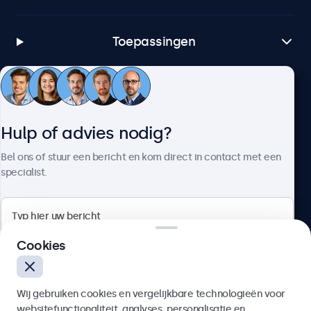
Toepassingen
Klantenservice
Hulp of advies nodig?
Over Beetronics
Bel ons of stuur een bericht en kom direct in contact met een
specialist.
Beetronics
Cookies
Bloemstraat 28, 1016LC Amsterdam, Nederland
Wij gebruiken cookies en vergelijkbare technologieën voor
4.8/5 door 5000+ bedrijven
websitefunctionaliteit, analyses, personalisatie en