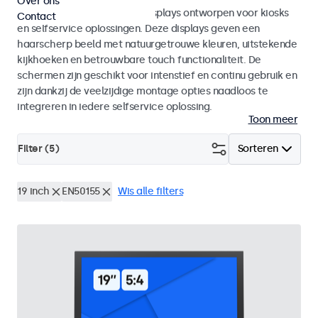
Over ons
Monitoren en touchscreen displays ontworpen voor kiosks
Contact
en selfservice oplossingen. Deze displays geven een
haarscherp beeld met natuurgetrouwe kleuren, uitstekende
kijkhoeken en betrouwbare touch functionaliteit. De
schermen zijn geschikt voor intenstief en continu gebruik en
zijn dankzij de veelzijdige montage opties naadloos te
integreren in iedere selfservice oplossing.
Toon meer
Filter (
5
)
Sorteren
19 inch
EN50155
Wis alle filters