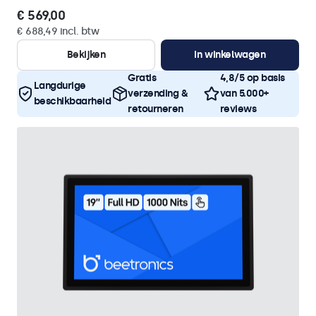
€ 569,00
€ 688,49 incl. btw
Bekijken
In winkelwagen
Gratis
4,8/5 op basis
Langdurige
verzending &
van 5.000+
beschikbaarheid
retourneren
reviews