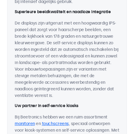
bij intensief dagelijks gebruik.
Superieure beeldkwaliteit en naadloze integratie
De displays zijn uitgerust met een hoogwaardig IPS-
paneel dat zorgt voor haarscherpe beelden, een
brede kijkhoek van 178 graden en natuurgetrouwe
kleurweergave. De self-service displays kunnen zo
worden ingesteld dat ze automatisch inschakelen bij
stroomtoevoer of een videosignaal en kunnen zowel
in landscape- als portraitmodus worden gebruikt.
Voor inbouwtoepassingen zijn er varianten met
stevige metalen behuizingen, die met de
meegeleverde accessoires weerbestendig en
naadloos geïntegreerd kunnen worden, zonder dat
ventilatie vereist is.
Uw partner in self-service kiosks
Bij Beetronics hebben we een ruim assortiment
monitoren
en
touchscreens
, speciaal ontworpen
voor kiosk-systemen en self-service oplossingen. Met