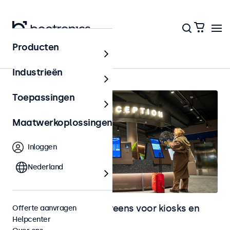
Producten
Kiosks & Self-Service
Industrieën
Toepassingen
Maatwerkoplossingen
Inloggen
Nederland
Monitoren en touchscreens voor kiosks en
Offerte aanvragen
Helpcenter
selfservice