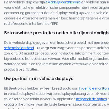
De in-vehicle displays zijn
eMark-gecertificeerd
en voldoen aan z
voor elektrische en elektronische componenten die in voertuige
certificering garandeert dat de displays veilig zijn voor in-vehicl
andere elektronische systemen, en beschermd zijn tegen elektro
radiofrequente interferentie (RFI).
Betrouwbare prestaties onder alle rijomstandig
De in-vehicle displays geven een haarscherp beeld met een bred
schermhelderheid
. Dit zorgt wat zorgt voor een perfecte zichtbaar
zonlicht. Dit maakt ze ideaal voor navigatie, infotainment, achteru
bijvoorbeeld het openbaar vervoer. Voor alle modellen garandere
waardoor ook in de toekomst kan worden vertrouwd op dezelfde 
productspecificaties.
Uw partner in in-vehicle displays
Bij Beetronics hebben wij een breed scala aan
in-vehicle monitor
in-vehicle displays hebben wij een displayoplossing voor elk voer
touchscreen geschikt is voor uw applicatie?
Bespreek de opties
m
graag bij het maken van de juiste keuze en staan klaar om al uw 