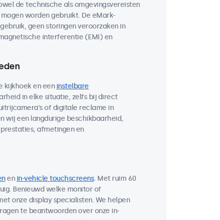
owel de technische als omgevingsvereisten
n mogen worden gebruikt. De eMark-
e gebruik, geen storingen veroorzaken in
magnetische interferentie (EMI) en
heden
e kijkhoek en een
instelbare
heid in elke situatie, zelfs bij direct
itrijcamera's of digitale reclame in
n wij een langdurige beschikbaarheid,
prestaties, afmetingen en
en
en
in-vehicle touchscreens
. Met ruim 60
tuig. Benieuwd welke monitor of
et onze display specialisten. We helpen
vragen te beantwoorden over onze in-