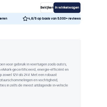
Bekijken
In winkelwagen
neren
4,8/5 op basis van 5.000+ reviews
en voor gebruik in voertuigen zoals auto's,
n eMark-gecertificeerd, energie-efficiënt en
 zowel 12V als 24V. Met een robuust
eratuurschommelingen en vochtigheid,
ies in zelfs de meest uitdagende in-vehicle