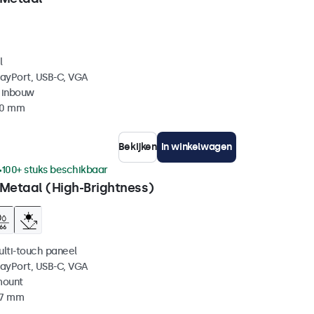
l
layPort, USB-C, VGA
 inbouw
40 mm
Bekijken
In winkelwagen
100+ stuks beschikbaar
 Metaal (High-Brightness)
ulti-touch paneel
layPort, USB-C, VGA
mount
37 mm