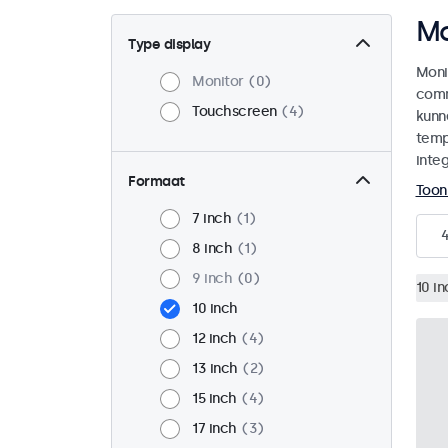
Mo
Type display
Moni
Monitor
0
comm
Touchscreen
4
kunn
temp
integ
Formaat
Toon
7 inch
1
8 inch
1
9 inch
0
10 in
10 inch
12 inch
4
13 inch
2
15 inch
4
17 inch
3