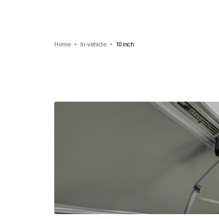
Home
In-vehicle
10 inch