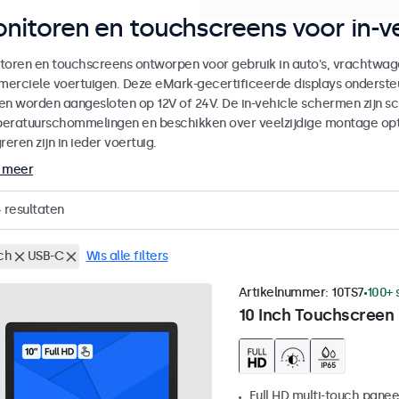
nitoren en touchscreens voor in-ve
toren en touchscreens ontworpen voor gebruik in auto's, vrachtwag
erciele voertuigen. Deze eMark-gecertificeerde displays onderste
en worden aangesloten op 12V of 24V. De in-vehicle schermen zijn sch
eratuurschommelingen en beschikken over veelzijdige montage op
reren zijn in ieder voertuig.
 meer
4
resultaten
ch
USB-C
Wis alle filters
Artikelnummer:
10TS7
100+ 
10 Inch Touchscreen
Full HD multi-touch panee