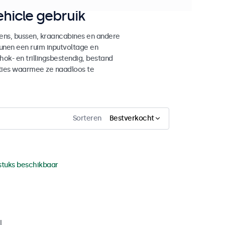
hicle gebruik
ens, bussen, kraancabines en andere
unen een ruim inputvoltage en
ok- en trillingsbestendig, bestand
ties waarmee ze naadloos te
Sorteren
Bestverkocht
stuks beschikbaar
l