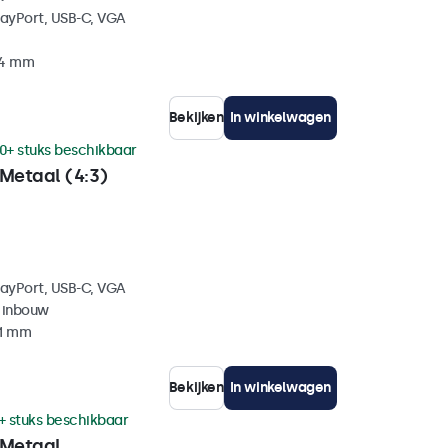
layPort, USB-C, VGA
34 mm
Bekijken
In winkelwagen
0+ stuks beschikbaar
Metaal (4:3)
layPort, USB-C, VGA
 inbouw
41 mm
Bekijken
In winkelwagen
+ stuks beschikbaar
 Metaal