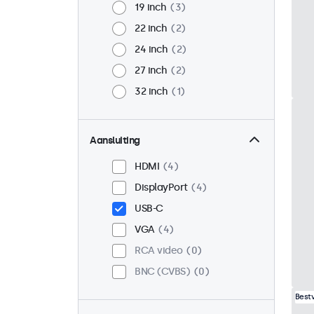
19 inch
3
22 inch
2
24 inch
2
27 inch
2
32 inch
1
Aansluiting
HDMI
4
DisplayPort
4
USB-C
VGA
4
RCA video
0
BNC (CVBS)
0
Best