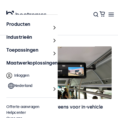
Producten
In-vehicle
Industrieën
Toepassingen
Maatwerkoplossingen
Inloggen
Nederland
Monitoren en touchscreens voor in-vehicle
Offerte aanvragen
Helpcenter
gebruik