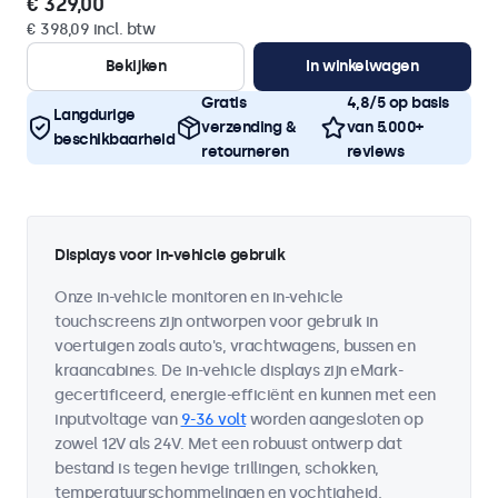
€ 329,00
€ 398,09 incl. btw
Bekijken
In winkelwagen
Gratis
4,8/5 op basis
Langdurige
verzending &
van 5.000+
beschikbaarheid
retourneren
reviews
Displays voor in-vehicle gebruik
Onze in-vehicle monitoren en in-vehicle
touchscreens zijn ontworpen voor gebruik in
voertuigen zoals auto's, vrachtwagens, bussen en
kraancabines. De in-vehicle displays zijn eMark-
gecertificeerd, energie-efficiënt en kunnen met een
inputvoltage van
9-36 volt
worden aangesloten op
zowel 12V als 24V. Met een robuust ontwerp dat
bestand is tegen hevige trillingen, schokken,
temperatuurschommelingen en vochtigheid,