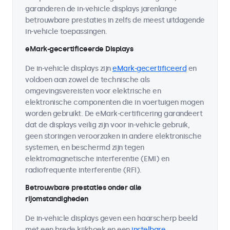
garanderen de in-vehicle displays jarenlange
betrouwbare prestaties in zelfs de meest uitdagende
in-vehicle toepassingen.
eMark-gecertificeerde Displays
De in-vehicle displays zijn
eMark-gecertificeerd
en
voldoen aan zowel de technische als
omgevingsvereisten voor elektrische en
elektronische componenten die in voertuigen mogen
worden gebruikt. De eMark-certificering garandeert
dat de displays veilig zijn voor in-vehicle gebruik,
geen storingen veroorzaken in andere elektronische
systemen, en beschermd zijn tegen
elektromagnetische interferentie (EMI) en
radiofrequente interferentie (RFI).
Betrouwbare prestaties onder alle
rijomstandigheden
De in-vehicle displays geven een haarscherp beeld
met een brede kijkhoek en een
instelbare