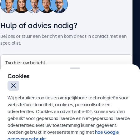
Klantenservice
Hulp of advies nodig?
Over Beetronics
Bel ons of stuur een bericht en kom direct in contact met een
specialist.
Beetronics
Cookies
Bloemstraat 28, 1016LC Amsterdam, Nederland
Wij gebruiken cookies en vergelijkbare technologieën voor
4.8/5 door 5000+ bedrijven
websitefunctionaliteit, analyses, personalisatie en
Nederlands
advertenties. Cookies en advertentie-ID’s kunnen worden
gebruikt voor gepersonaliseerde en niet-gepersonaliseerde
Verzenden
advertenties. Met uw toestemming kunnen gegevens
worden gebruikt in overeenstemming met
hoe Google
Of bel ons op
020 - 700 83 66
gegevens gebruikt
.