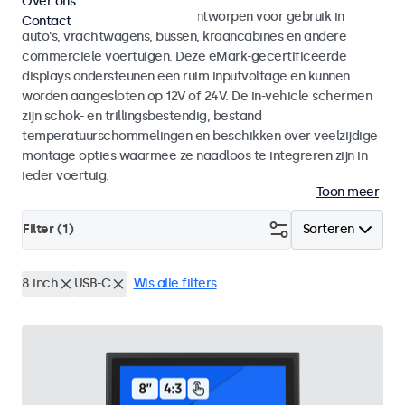
Over ons
Monitoren en touchscreens ontworpen voor gebruik in
Contact
auto's, vrachtwagens, bussen, kraancabines en andere
commerciele voertuigen. Deze eMark-gecertificeerde
displays ondersteunen een ruim inputvoltage en kunnen
worden aangesloten op 12V of 24V. De in-vehicle schermen
zijn schok- en trillingsbestendig, bestand
temperatuurschommelingen en beschikken over veelzijdige
montage opties waarmee ze naadloos te integreren zijn in
ieder voertuig.
Toon meer
Filter (
1
)
Sorteren
8 inch
USB-C
Wis alle filters