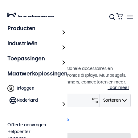
Producten
Home
Industrieën
Accessoires
Toepassingen
Een groot assortiment professionele accessoires en
Maatwerkoplossingen
benodigdheden voor uw Beetronics displays. Muurbeugels,
voetsteunen, videokabels, dimmers, connectoren en meer.
Toon meer
Inloggen
Filter (
Nederland
5
)
Sorteren
Voetsteunen
Wis alle filters
Offerte aanvragen
Helpcenter