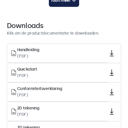
Toon meer
Download PDF
Quickstart
Download PDF
Downloads
Klik om de productdocumentatie te downloaden.
Display-architectuur
Schermdiagonaal
Handleiding
(PDF)
11.6 inch (296 mm)
Beeldverhouding
Quickstart
16:9 (4:3 instelbaar)
(PDF)
Native resolutie
Conformiteitsverklaring
1920 x 1080
(PDF)
Pixels per inch
190 PPI
2D tekening
(PDF)
Type paneel
IPS-LCD
3D tekening