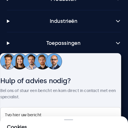
BNC (CVBS)
1x
Industrieën
RCA video
1x
Toepassingen
USB-A
1x geïntegreerde USB mediaspeler.
AUX ingang (3.5mm)
Klantenservice
1x
AUX uitgang (3.5mm)
Hulp of advies nodig?
1x
Over Beetronics
Bel ons of stuur een bericht en kom direct in contact met een
specialist.
Mechanisch
Afmetingen (zonder voetsteun)
Beetronics
279 x 179 x 35 mm
Cookies