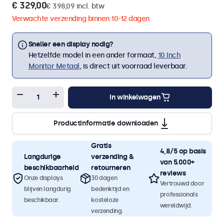
€ 329,00
€ 398,09 incl. btw
Verwachte verzending binnen 10-12 dagen
Sneller een display nodig?
Hetzelfde model in een ander formaat,
10 Inch
Monitor Metaal
, is direct uit voorraad leverbaar.
In winkelwagen
Productinformatie downloaden
Gratis
4,8/5 op basis
Langdurige
verzending &
van 5.000+
beschikbaarheid
retourneren
reviews
Onze displays
30 dagen
Vertrouwd door
blijven langdurig
bedenktijd en
professionals
beschikbaar.
kosteloze
wereldwijd.
verzending.