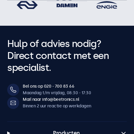
Toetsblokkering
Vergrendelbare bedieningsknoppen
Auto-on
Automatisch aan bij stroom/signaal.
Dimbaar backlight
Hulp of advies nodig?
Instelbare achtergrondverlichting via afstandsbediening of
Direct contact met een
optionele dimmer.
specialist.
Spiegelfunctie
Compatibel met teleprompter. Beeld kan horizontaal en
verticaal worden gespiegeld.
Bel ons op 020 - 700 83 66
Maandag t/m vrijdag, 08:30 - 17:30
Aansluitingen
Mail naar info@beetronics.nl
Binnen 2 uur reactie op werkdagen
HDMI
1x
VGA
Producten
1x