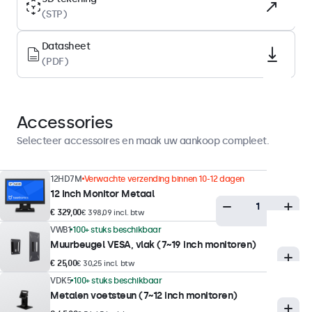
(STP)
Backlight
LED
Datasheet
Oppervlak
(PDF)
Anti-glare harde coating (3H)
Ondersteunde oriëntatie
Landscape, portrait
Accessories
Selecteer accessoires en maak uw aankoop compleet.
Displayprestaties
12HD7M
Verwachte verzending binnen 10-12 dagen
Maximale helderheid
12 Inch Monitor Metaal
300 nits (typisch)
€ 329,00
€ 398,09 incl. btw
Minimale helderheid
VWB1
100+ stuks beschikbaar
1 nit
Muurbeugel VESA, vlak (7~19 inch monitoren)
€ 25,00
€ 30,25 incl. btw
Contrast
VDK5
100+ stuks beschikbaar
1000:1
Metalen voetsteun (7~12 inch monitoren)
Kijkhoek