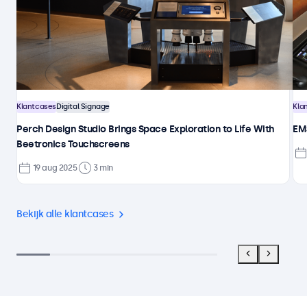
Klantcases
Digital Signage
Kla
Perch Design Studio Brings Space Exploration to Life With
EMS
Beetronics Touchscreens
19 aug 2025
3 min
Bekijk alle klantcases