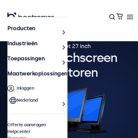
Producten
Industrieën
van 7 tot 27 inch
POS touchscreen
Toepassingen
monitoren
Maatwerkoplossingen
Inloggen
Nederland
Offerte aanvragen
Helpcenter