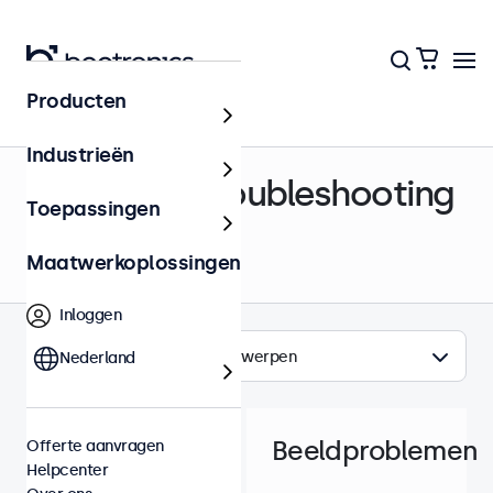
Producten
Helpcenter
Industrieën
Support & Troubleshooting
Toepassingen
Maatwerkoplossingen
Inloggen
Onderwerpen
Nederland
Beeldproblemen
Offerte aanvragen
Helpcenter