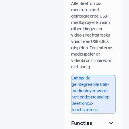
Alle Beetronics-
monitoren met
geïntegreerde USB-
mediaplayer kunnen
afbeeldingen en
video’s rechtstreeks
vanaf een USB-stick
afspelen. Een externe
mediaspeler of
videobron is hiervoor
niet nodig.
Let op:
de
geïntegreerde USB-
mediaplayer wordt
niet ondersteund op
Beetronics-
touchscreens.
Functies