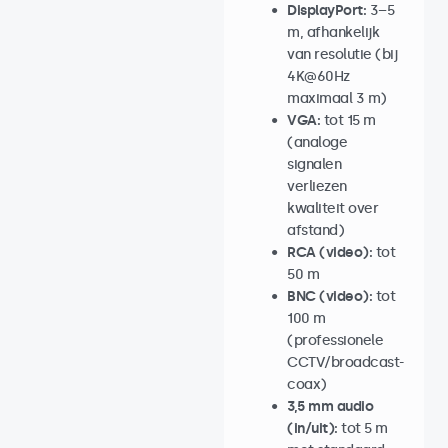
DisplayPort:
3–5
m, afhankelijk
van resolutie (bij
4K@60Hz
maximaal 3 m)
VGA:
tot 15 m
(analoge
signalen
verliezen
kwaliteit over
afstand)
RCA (video):
tot
50 m
BNC (video):
tot
100 m
(professionele
CCTV/broadcast-
coax)
3,5 mm audio
(in/uit):
tot 5 m