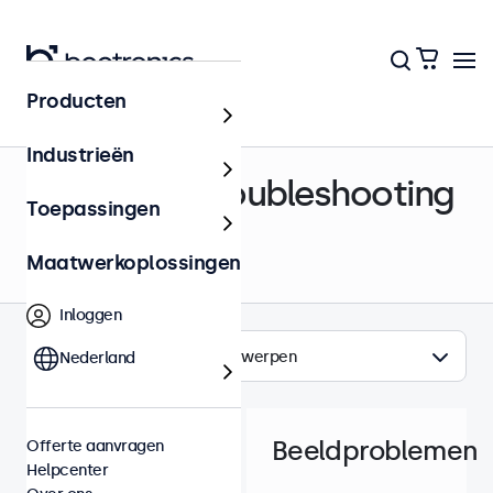
Producten
Helpcenter
Industrieën
Support & Troubleshooting
Toepassingen
Maatwerkoplossingen
Inloggen
Onderwerpen
Nederland
Beeldproblemen
Offerte aanvragen
Helpcenter