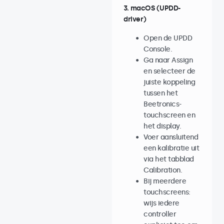
3. macOS (UPDD-
driver)
Open de UPDD
Console.
Ga naar Assign
en selecteer de
juiste koppeling
tussen het
Beetronics-
touchscreen en
het display.
Voer aansluitend
een kalibratie uit
via het tabblad
Calibration.
Bij meerdere
touchscreens:
wijs iedere
controller