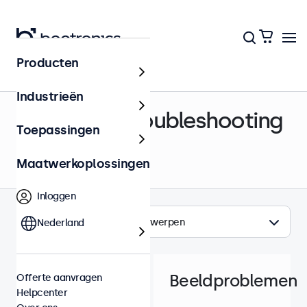
Producten
Helpcenter
Industrieën
Support & Troubleshooting
Toepassingen
Maatwerkoplossingen
Inloggen
Onderwerpen
Nederland
Beeldproblemen
Offerte aanvragen
Helpcenter