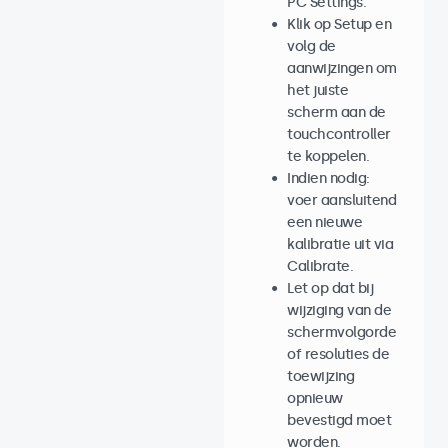
PC Settings.
Klik op Setup en
volg de
aanwijzingen om
het juiste
scherm aan de
touchcontroller
te koppelen.
Indien nodig:
voer aansluitend
een nieuwe
kalibratie uit via
Calibrate.
Let op dat bij
wijziging van de
schermvolgorde
of resoluties de
toewijzing
opnieuw
bevestigd moet
worden.