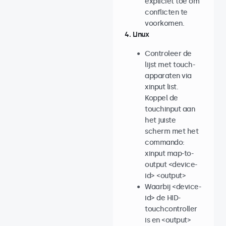
expliciet toe om
conflicten te
voorkomen.
4. Linux
Controleer de
lijst met touch-
apparaten via
xinput list.
Koppel de
touchinput aan
het juiste
scherm met het
commando:
xinput map-to-
output <device-
id> <output>
Waarbij <device-
id> de HID-
touchcontroller
is en <output>