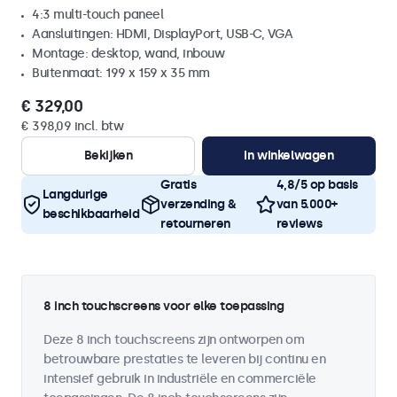
4:3 multi-touch paneel
Aansluitingen: HDMI, DisplayPort, USB-C, VGA
Montage: desktop, wand, inbouw
Buitenmaat: 199 x 159 x 35 mm
€ 329,00
€ 398,09 incl. btw
Bekijken
In winkelwagen
Gratis
4,8/5 op basis
Langdurige
verzending &
van 5.000+
beschikbaarheid
retourneren
reviews
8 inch touchscreens voor elke toepassing
Deze 8 inch touchscreens zijn ontworpen om
betrouwbare prestaties te leveren bij continu en
intensief gebruik in industriële en commerciële