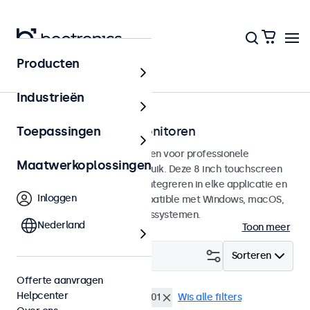
Producten
Touchscreens
Industrieën
8 inch touchscreen monitoren
Toepassingen
8 inch touchscreens ontworpen voor professionele
Maatwerkoplossingen
toepassingen en continu gebruik. Deze 8 inch touchscreen
monitoren zijn eenvoudig te integreren in elke applicatie en
Inloggen
iedere omgeving en zijn compatible met Windows, macOS,
ChromeOS en Linux besturingssystemen.
Nederland
Toon meer
Filter (
1
)
Sorteren
Offerte aanvragen
Helpcenter
8 inch touchscreens
EN60601
Wis alle filters