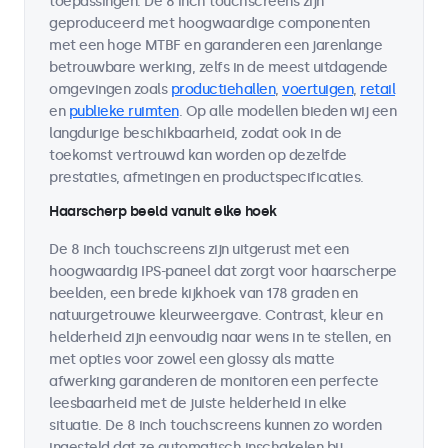
toepassingen. De 8 inch touchscreens zijn
geproduceerd met hoogwaardige componenten
met een hoge MTBF en garanderen een jarenlange
betrouwbare werking, zelfs in de meest uitdagende
omgevingen zoals
productiehallen
,
voertuigen
,
retail
en
publieke ruimten
. Op alle modellen bieden wij een
langdurige beschikbaarheid, zodat ook in de
toekomst vertrouwd kan worden op dezelfde
prestaties, afmetingen en productspecificaties.
Haarscherp beeld vanuit elke hoek
De 8 inch touchscreens zijn uitgerust met een
hoogwaardig IPS-paneel dat zorgt voor haarscherpe
beelden, een brede kijkhoek van 178 graden en
natuurgetrouwe kleurweergave. Contrast, kleur en
helderheid zijn eenvoudig naar wens in te stellen, en
met opties voor zowel een glossy als matte
afwerking garanderen de monitoren een perfecte
leesbaarheid met de juiste helderheid in elke
situatie. De 8 inch touchscreens kunnen zo worden
ingesteld dat ze automatisch inschakelen bij